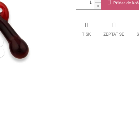
Přidat do koš
TISK
ZEPTAT SE
S