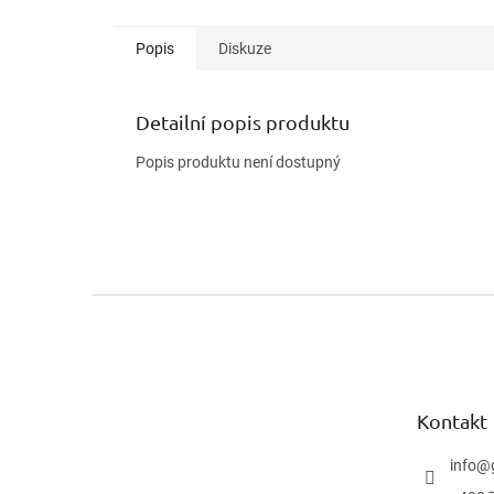
Popis
Diskuze
Detailní popis produktu
Popis produktu není dostupný
Z
á
p
a
t
Kontakt
í
info
@