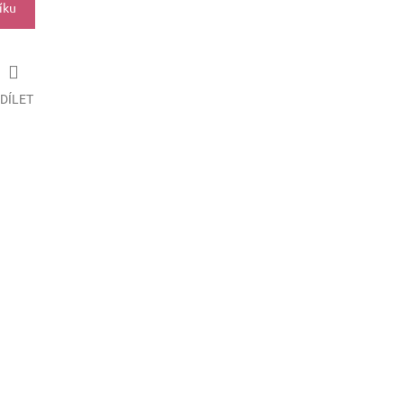
íku
DÍLET