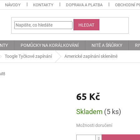
NÁVODY
KONTAKTY
DOPRAVA A PLATBA
OBCHODNÍ P
HLEDAT
ENTY
POMŮCKY NA KORÁLKOVÁNÍ
NITĚ A ŠŇŮRKY
RI
Toogle Tyčkové zapínání
Americké zapínání skleněné
M8
65 Kč
Měrná
Skladem
(5 ks)
cena:
Možnosti doručení