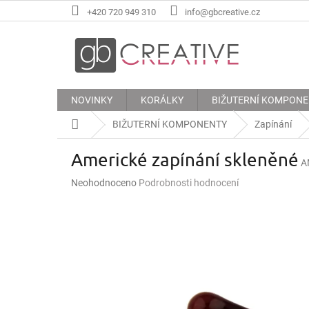
Přejít
+420 720 949 310
info@gbcreative.cz
na
obsah
NOVINKY
KORÁLKY
BIŽUTERNÍ KOMPON
Domů
BIŽUTERNÍ KOMPONENTY
Zapínání
Americké zapínání skleněné
A
Průměrné
Neohodnoceno
Podrobnosti hodnocení
hodnocení
produktu
je
0,0
z
5
hvězdiček.