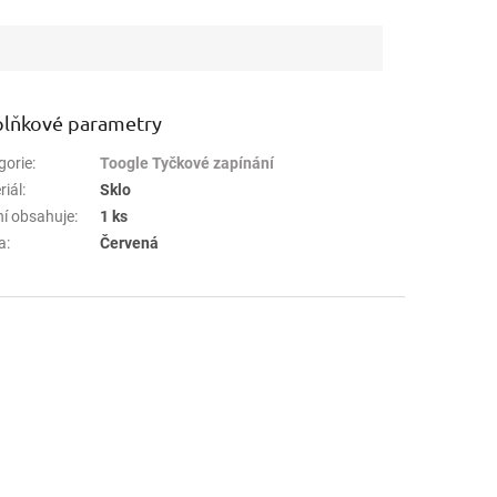
lňkové parametry
gorie
:
Toogle Tyčkové zapínání
riál
:
Sklo
ní obsahuje
:
1 ks
a
:
Červená