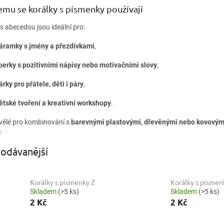
emu se korálky s písmenky používají
s abecedou jsou ideální pro:
áramky s jmény a přezdívkami
,
perky s pozitivními nápisy nebo motivačními slovy
,
árky pro přátele, děti i páry
,
ětské tvoření a kreativní workshopy
.
vělé pro kombinování s
barevnými plastovými, dřevěnými nebo kovovými
.
odávanější
Korálky s písmenky Z
Korálky s písmen
Skladem
(>5 ks)
Skladem
(>5 ks)
2 Kč
2 Kč