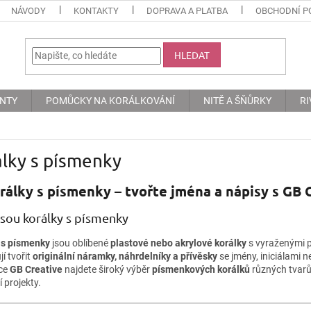
NÁVODY
KONTAKTY
DOPRAVA A PLATBA
OBCHODNÍ P
HLEDAT
ENTY
POMŮCKY NA KORÁLKOVÁNÍ
NITĚ A ŠŇŮRKY
RI
lky s písmenky
rálky s písmenky – tvořte jména a nápisy s GB 
jsou korálky s písmenky
 s písmenky
jsou oblíbené
plastové nebo akrylové korálky
s vyraženými 
í tvořit
originální náramky, náhrdelníky a přívěsky
se jmény, iniciálami n
ce
GB Creative
najdete široký výběr
písmenkových korálků
různých tvarů,
í projekty.