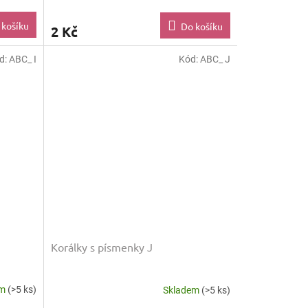
 košíku
Do košíku
2 Kč
d:
ABC_ I
Kód:
ABC_ J
Korálky s písmenky J
em
(>5 ks)
Skladem
(>5 ks)