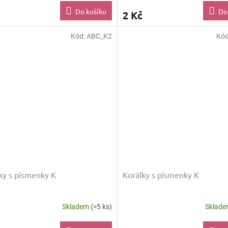
Do košíku
Do
2 Kč
Kód:
ABC_K2
Kó
ky s písmenky K
Korálky s písmenky K
Skladem
(>5 ks)
Sklad