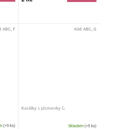
d:
ABC_ F
Kód:
ABC_ G
Korálky s písmenky G
em
(>5 ks)
Skladem
(>5 ks)