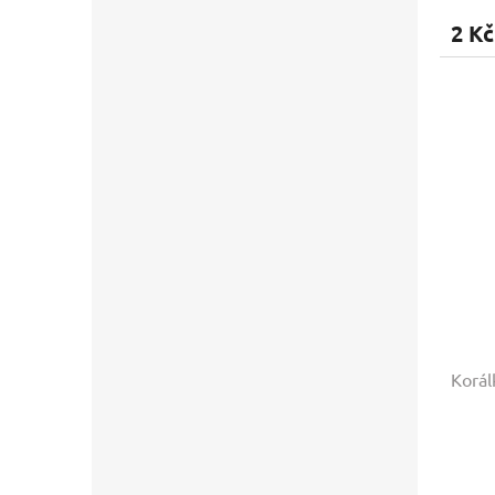
2 Kč
Korál