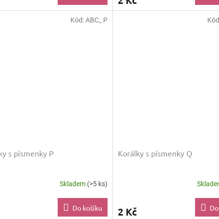
2 Kč
Kód:
ABC_ P
Kód
ky s písmenky P
Korálky s písmenky Q
Skladem
(>5 ks)
Sklad
Do košíku
Do
2 Kč