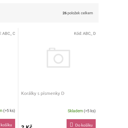
26
položek celkem
d:
ABC_ C
Kód:
ABC_ D
Korálky s písmenky D
em
(>5 ks)
Skladem
(>5 ks)
 košíku
Do košíku
2 Kč