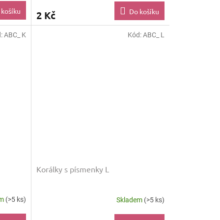
 košíku
Do košíku
2 Kč
d:
ABC_ K
Kód:
ABC_ L
Korálky s písmenky L
em
(>5 ks)
Skladem
(>5 ks)