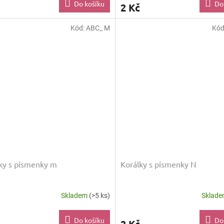
Do košíku
Do
2 Kč
Kód:
ABC_ M
Kód
ky s písmenky m
Korálky s písmenky N
Skladem
(>5 ks)
Sklad
Do košíku
Do