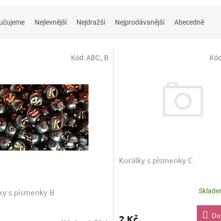
učujeme
Nejlevnější
Nejdražší
Nejprodávanější
Abecedně
Kód:
ABC_ B
Kó
Korálky s písmenky C
Sklad
ky s písmenky B
Do
2 Kč