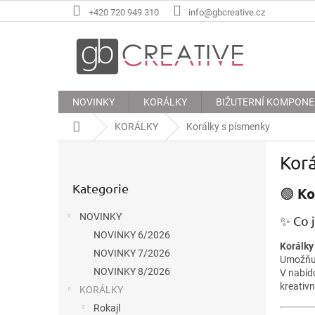
Přejít
+420 720 949 310
info@gbcreative.cz
na
obsah
NOVINKY
KORÁLKY
BIŽUTERNÍ KOMPON
Domů
KORÁLKY
Korálky s písmenky
P
Korá
o
Přeskočit
s
Kategorie
kategorie
🟢
Ko
t
r
NOVINKY
✨ Co 
a
NOVINKY 6/2026
n
Korálky
n
NOVINKY 7/2026
Umožňuj
í
NOVINKY 8/2026
V nabíd
p
kreativn
KORÁLKY
a
Rokajl