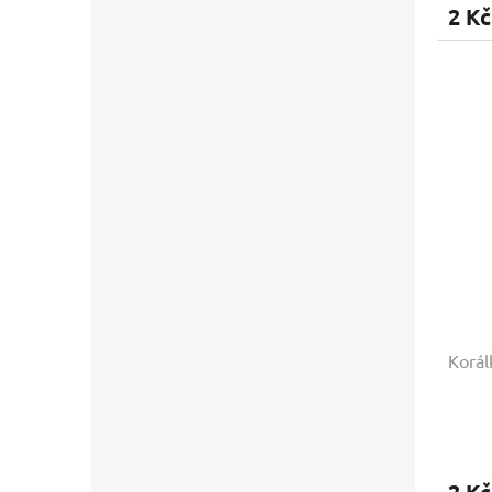
2 Kč
Korál