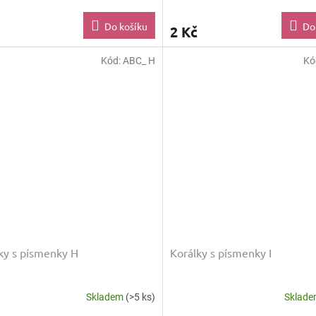
Do košíku
Do
2 Kč
Kód:
ABC_ H
Kó
ky s písmenky H
Korálky s písmenky I
Skladem
(>5 ks)
Sklad