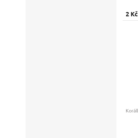
2 Kč
Korál