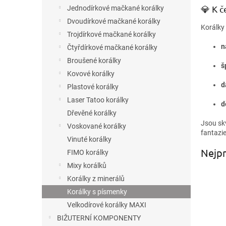
n
💎 K č
Jednodírkové mačkané korálky
e
Dvoudírkové mačkané korálky
l
Korálky 
Trojdírkové mačkané korálky
n
Čtyřdírkové mačkané korálky
Broušené korálky
š
Kovové korálky
d
Plastové korálky
Laser Tatoo korálky
d
Dřevěné korálky
Jsou sk
Voskované korálky
fantazie
Vinuté korálky
Nejpr
FIMO korálky
Mixy korálků
Korálky z minerálů
Korálky s písmenky
Velkodírové korálky MAXI
BIŽUTERNÍ KOMPONENTY