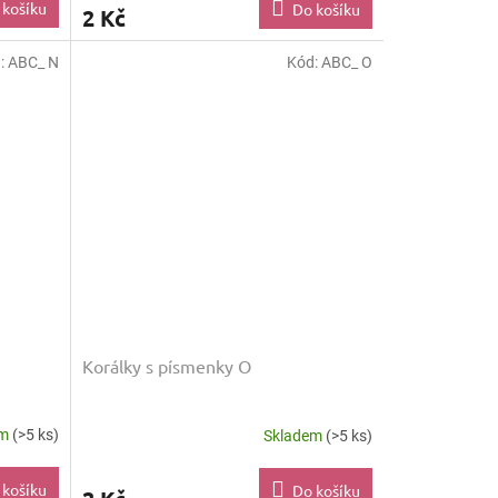
 košíku
Do košíku
2 Kč
:
ABC_ N
Kód:
ABC_ O
Korálky s písmenky O
em
(>5 ks)
Skladem
(>5 ks)
 košíku
Do košíku