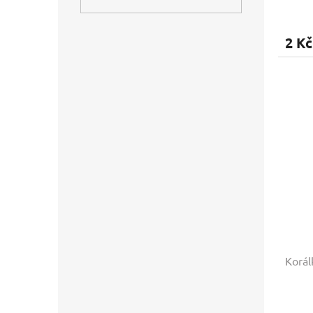
2 Kč
Korál