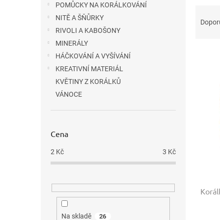
POMŮCKY NA KORÁLKOVÁNÍ
Ř
NITĚ A ŠŇŮRKY
a
Dopor
z
RIVOLI A KABOŠONY
e
MINERÁLY
V
n
HÁČKOVÁNÍ A VYŠÍVÁNÍ
ý
í
KREATIVNÍ MATERIÁL
p
p
KVĚTINY Z KORÁLKŮ
i
r
s
VÁNOCE
o
p
d
r
u
o
k
Cena
d
t
u
ů
2
Kč
3
Kč
k
t
ů
Korál
Na skladě
26