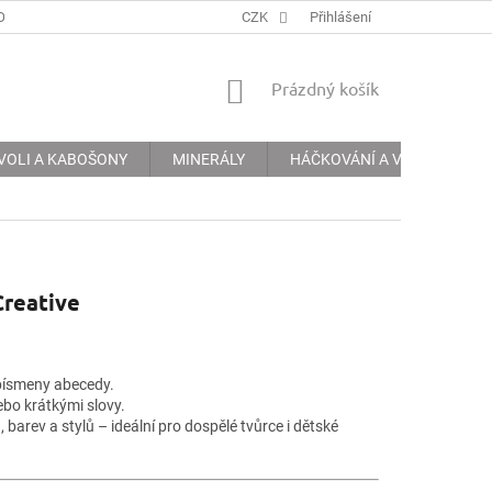
ODMÍNKY
PODMÍNKY OCHRANY OSOBNÍCH ÚDAJŮ
CZK
Přihlášení
INFORMACE 
NÁKUPNÍ
Prázdný košík
KOŠÍK
VOLI A KABOŠONY
MINERÁLY
HÁČKOVÁNÍ A VYŠÍVÁNÍ
Creative
písmeny abecedy.
ebo krátkými slovy.
 barev a stylů – ideální pro dospělé tvůrce i dětské