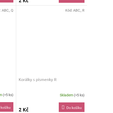
2 Kč
:
ABC_ Q
Kód:
ABC_ R
Korálky s písmenky R
em
(>5 ks)
Skladem
(>5 ks)
 košíku
Do košíku
2 Kč