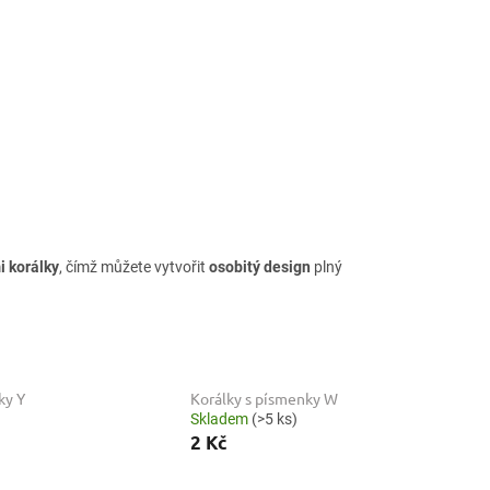
 korálky
, čímž můžete vytvořit
osobitý design
plný
ky Y
Korálky s písmenky W
Skladem
(>5 ks)
2 Kč