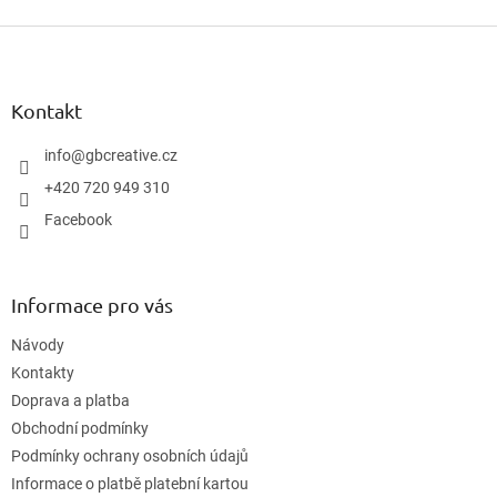
Z
á
p
a
Kontakt
t
í
info
@
gbcreative.cz
+420 720 949 310
Facebook
Informace pro vás
Návody
Kontakty
Doprava a platba
Obchodní podmínky
Podmínky ochrany osobních údajů
Informace o platbě platební kartou