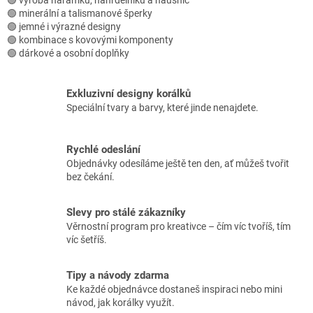
🟢 výroba náramků, náhrdelníků a náušnic
ý
🟢 minerální a talismanové šperky
p
🟢 jemné i výrazné designy
i
🟢 kombinace s kovovými komponenty
s
🟢 dárkové a osobní doplňky
u
Exkluzivní designy korálků
Speciální tvary a barvy, které jinde nenajdete.
Rychlé odeslání
Objednávky odesíláme ještě ten den, ať můžeš tvořit
bez čekání.
Slevy pro stálé zákazníky
Věrnostní program pro kreativce – čím víc tvoříš, tím
víc šetříš.
Tipy a návody zdarma
Ke každé objednávce dostaneš inspiraci nebo mini
návod, jak korálky využít.