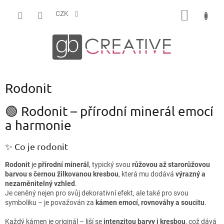
Přejít
NÁKUP
na
CZK
obsah
KOŠÍK
Rodonit
🟢 Rodonit – přírodní minerál emocí
a harmonie
✨ Co je rodonit
Rodonit
je
přírodní minerál
, typický svou
růžovou až starorůžovou
barvou s černou žilkovanou kresbou
, která mu dodává
výrazný a
nezaměnitelný vzhled
.
Je ceněný nejen pro svůj dekorativní efekt, ale také pro svou
symboliku – je považován za
kámen emocí, rovnováhy a soucitu
.
Každý kámen je originál – liší se
intenzitou barvy i kresbou
, což dává