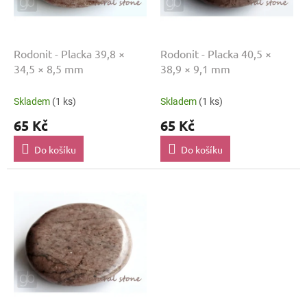
o
d
u
k
Rodonit - Placka 39,8 ×
Rodonit - Placka 40,5 ×
t
34,5 × 8,5 mm
38,9 × 9,1 mm
ů
Skladem
(1 ks)
Skladem
(1 ks)
65 Kč
65 Kč
Do košíku
Do košíku