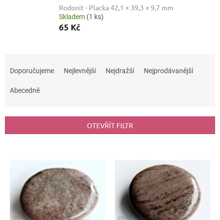
Rodonit - Placka 42,1 × 39,3 × 9,7 mm
Skladem
(1 ks)
65 Kč
Ř
a
Doporučujeme
Nejlevnější
Nejdražší
Nejprodávanější
z
e
Abecedně
n
í
p
OTEVŘÍT FILTR
r
o
V
d
ý
u
p
k
i
t
s
ů
p
r