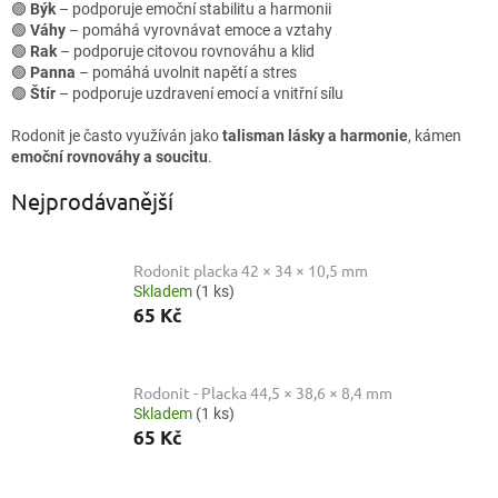
🟢
Býk
– podporuje emoční stabilitu a harmonii
🟢
Váhy
– pomáhá vyrovnávat emoce a vztahy
🟢
Rak
– podporuje citovou rovnováhu a klid
🟢
Panna
– pomáhá uvolnit napětí a stres
🟢
Štír
– podporuje uzdravení emocí a vnitřní sílu
Rodonit je často využíván jako
talisman lásky a harmonie
, kámen
emoční rovnováhy a soucitu
.
Nejprodávanější
Rodonit placka 42 × 34 × 10,5 mm
Skladem
(1 ks)
65 Kč
Rodonit - Placka 44,5 × 38,6 × 8,4 mm
Skladem
(1 ks)
65 Kč