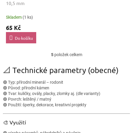
10,5 mm
Skladem
(1 ks)
65 Kč
Do košíku
5
položek celkem
O
v
l
📐 Technické parametry (obecné)
á
d
🟢 Typ: přírodní minerál – rodonit
a
🟢 Původ: přírodní kámen
c
🟢 Tvar: kuličky, ovály, placky, zlomky aj. (dle varianty)
í
🟢 Povrch: leštěný / matný
p
🟢 Použití: šperky, dekorace, kreativní projekty
r
v
k
🎨 Využití
y
v