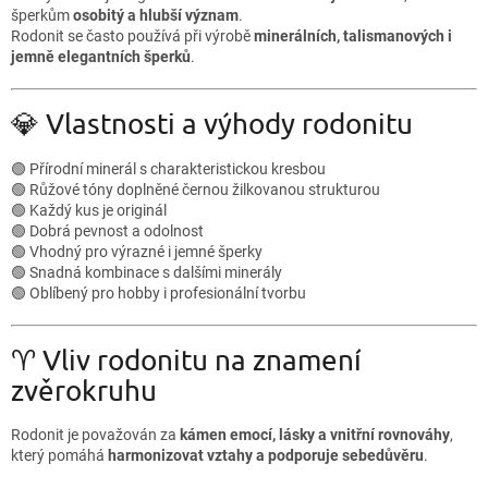
šperkům
osobitý a hlubší význam
.
Rodonit se často používá při výrobě
minerálních, talismanových i
jemně elegantních šperků
.
💎 Vlastnosti a výhody rodonitu
🟢 Přírodní minerál s charakteristickou kresbou
🟢 Růžové tóny doplněné černou žilkovanou strukturou
🟢 Každý kus je originál
🟢 Dobrá pevnost a odolnost
🟢 Vhodný pro výrazné i jemné šperky
🟢 Snadná kombinace s dalšími minerály
🟢 Oblíbený pro hobby i profesionální tvorbu
♈ Vliv rodonitu na znamení
zvěrokruhu
Rodonit je považován za
kámen emocí, lásky a vnitřní rovnováhy
,
který pomáhá
harmonizovat vztahy a podporuje sebedůvěru
.