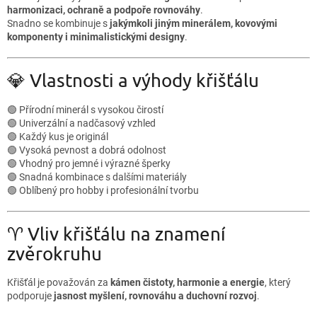
harmonizaci, ochraně a podpoře rovnováhy
.
Snadno se kombinuje s
jakýmkoli jiným minerálem, kovovými
komponenty i minimalistickými designy
.
💎 Vlastnosti a výhody křišťálu
🟢 Přírodní minerál s vysokou čirostí
🟢 Univerzální a nadčasový vzhled
🟢 Každý kus je originál
🟢 Vysoká pevnost a dobrá odolnost
🟢 Vhodný pro jemné i výrazné šperky
🟢 Snadná kombinace s dalšími materiály
🟢 Oblíbený pro hobby i profesionální tvorbu
♈ Vliv křišťálu na znamení
zvěrokruhu
Křišťál je považován za
kámen čistoty, harmonie a energie
, který
podporuje
jasnost myšlení, rovnováhu a duchovní rozvoj
.