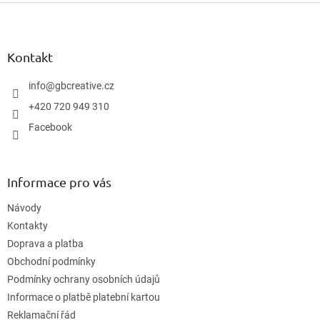
Z
á
p
a
Kontakt
t
í
info
@
gbcreative.cz
+420 720 949 310
Facebook
Informace pro vás
Návody
Kontakty
Doprava a platba
Obchodní podmínky
Podmínky ochrany osobních údajů
Informace o platbě platební kartou
Reklamační řád