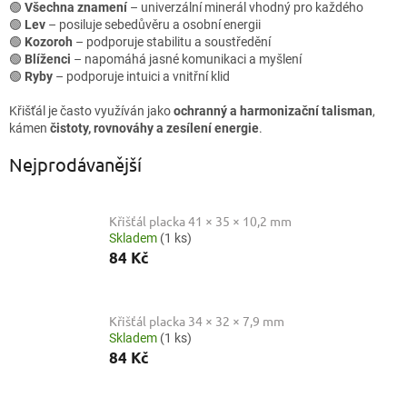
🟢
Všechna znamení
– univerzální minerál vhodný pro každého
🟢
Lev
– posiluje sebedůvěru a osobní energii
🟢
Kozoroh
– podporuje stabilitu a soustředění
🟢
Blíženci
– napomáhá jasné komunikaci a myšlení
🟢
Ryby
– podporuje intuici a vnitřní klid
Křišťál je často využíván jako
ochranný a harmonizační talisman
,
kámen
čistoty, rovnováhy a zesílení energie
.
Nejprodávanější
Křišťál placka 41 × 35 × 10,2 mm
Skladem
(1 ks)
84 Kč
Křišťál placka 34 × 32 × 7,9 mm
Skladem
(1 ks)
84 Kč