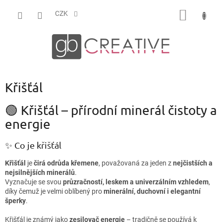
Přejít
NÁKUP
na
CZK
obsah
KOŠÍK
Křišťál
🟢 Křišťál – přírodní minerál čistoty a
energie
✨ Co je křišťál
Křišťál
je
čirá odrůda křemene
, považovaná za jeden z
nejčistších a
nejsilnějších minerálů
.
Vyznačuje se svou
průzračností, leskem a univerzálním vzhledem
,
díky čemuž je velmi oblíbený pro
minerální, duchovní i elegantní
šperky
.
Křišťál je známý jako
zesilovač energie
– tradičně se používá k