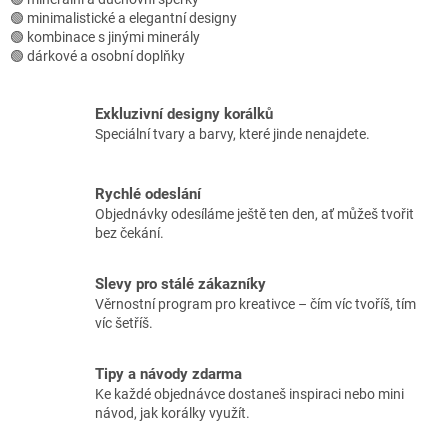
p
🟢 minimalistické a elegantní designy
i
🟢 kombinace s jinými minerály
s
🟢 dárkové a osobní doplňky
u
Exkluzivní designy korálků
Speciální tvary a barvy, které jinde nenajdete.
Rychlé odeslání
Objednávky odesíláme ještě ten den, ať můžeš tvořit
bez čekání.
Slevy pro stálé zákazníky
Věrnostní program pro kreativce – čím víc tvoříš, tím
víc šetříš.
Tipy a návody zdarma
Ke každé objednávce dostaneš inspiraci nebo mini
návod, jak korálky využít.