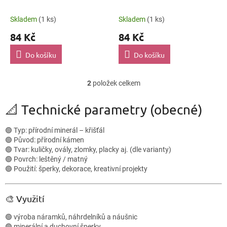
ů
Skladem
(1 ks)
Skladem
(1 ks)
84 Kč
84 Kč
Do košíku
Do košíku
2
položek celkem
O
v
l
📐 Technické parametry (obecné)
á
d
🟢 Typ: přírodní minerál – křišťál
a
🟢 Původ: přírodní kámen
c
🟢 Tvar: kuličky, ovály, zlomky, placky aj. (dle varianty)
í
🟢 Povrch: leštěný / matný
p
🟢 Použití: šperky, dekorace, kreativní projekty
r
v
k
🎨 Využití
y
v
🟢 výroba náramků, náhrdelníků a náušnic
ý
🟢 minerální a duchovní šperky