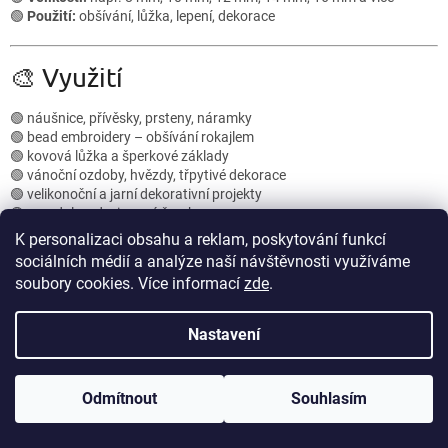
k
🟢
Použití:
obšívání, lůžka, lepení, dekorace
y
v
ý
🎨 Využití
p
i
🟢 náušnice, přívěsky, prsteny, náramky
s
🟢 bead embroidery – obšívání rokajlem
u
🟢 kovová lůžka a šperkové základy
🟢 vánoční ozdoby, hvězdy, třpytivé dekorace
🟢 velikonoční a jarní dekorativní projekty
🟢 mandaly a designové šperky
🟢 originální ručně vyráběné dárky
K personalizaci obsahu a reklam, poskytování funkcí
sociálních médií a analýze naší návštěvnosti využíváme
soubory cookies. Více informací
zde
.
Exkluzivní designy korálků
Nastavení
Speciální tvary a barvy, které jinde nenajdete.
Odmítnout
Souhlasím
Rychlé odeslání
Objednávky odesíláme ještě ten den, ať můžeš tvořit
bez čekání.