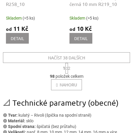
R258_10
černá 10 mm R219_10
Skladem
(>5 ks)
Skladem
(>5 ks)
11 Kč
10 Kč
od
od
DETAIL
DETAIL
NAČÍST 38 DALŠÍCH
S
1
2
t
O
r
98
položek celkem
v
á
l
NAHORU
n
k
á
o
d
v
📐 Technické parametry (obecné)
a
á
c
n
í
í
🟢
Tvar:
kulatý – Rivoli (špička na spodní straně)
p
🟢
Materiál:
sklo
r
🟢
Spodní strana:
špičatá (bez průtahu)
v
🟢
Velikosti:
např. 8 mm, 10 mm, 12 mm, 14 mm, 16 mm a více