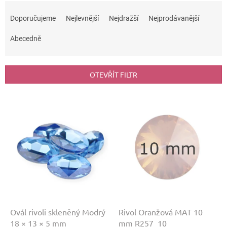
Ř
a
Doporučujeme
Nejlevnější
Nejdražší
Nejprodávanější
z
e
Abecedně
n
í
p
OTEVŘÍT FILTR
r
o
V
d
ý
u
p
k
i
t
s
ů
p
r
o
d
u
k
Ovál rivoli skleněný Modrý
Rivol Oranžová MAT 10
t
18 × 13 × 5 mm
mm R257_10