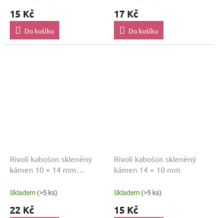
15 Kč
17 Kč
Do košíku
Do košíku
Rivoli kabošon skleněný
Rivoli kabošon skleněný
kámen 10 × 14 mm
kámen 14 × 10 mm
PERLEŤ
Skladem
(>5 ks)
Skladem
(>5 ks)
22 Kč
15 Kč