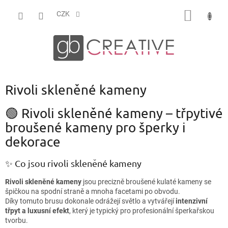
Přejít
NÁKUP
na
CZK
obsah
KOŠÍK
Rivoli skleněné kameny
🟢 Rivoli skleněné kameny – třpytivé
broušené kameny pro šperky i
dekorace
✨ Co jsou rivoli skleněné kameny
Rivoli skleněné kameny
jsou precizně broušené kulaté kameny se
špičkou na spodní straně a mnoha facetami po obvodu.
Díky tomuto brusu dokonale odrážejí světlo a vytvářejí
intenzivní
třpyt a luxusní efekt
, který je typický pro profesionální šperkařskou
tvorbu.