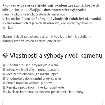
Rivoli kameny se nejčastěji
obšívají rokajlem
, zasazují do
kovových
lůžek
, nebo se používají jako
dominantní středový prvek
v
náušnicích, přívěscích, prstenech i náramcích.
Velmi oblíbené jsou také při výrobě
vánočních ozdob, hvězd, mandal
a v
velikonočních či jarních dekoracích
, kde jejich třpyt krásně
vynikne.
Skleněné rivoli jsou skvělou alternativou k dražším krystalům –
nabízejí krásný vzhled za dostupnější cenu.
💎 Vlastnosti a výhody rivoli kamenů
🟢 Precizní broušení s vysokým leskem
🟢 Intenzivní třpyt díky mnoha facetám
🟢 Ideální pro obšívání, zasazení i lepení
🟢 Vhodné jako dominantní prvek šperku
🟢 Široká nabídka velikostí a barev
🟢 Perfektní pro vánoční i velikonoční tvoření
🟢 Skvěle se kombinují s rokajlem, perličkami a kabošony