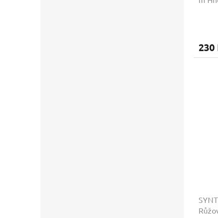
230
SYNTO
Růžo