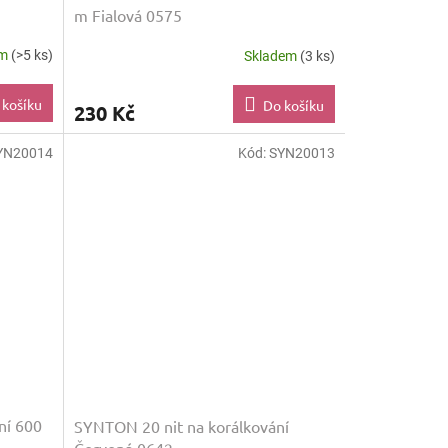
m Fialová 0575
em
(>5 ks)
Skladem
(3 ks)
 košíku
Do košíku
230 Kč
YN20014
Kód:
SYN20013
ní 600
SYNTON 20 nit na korálkování