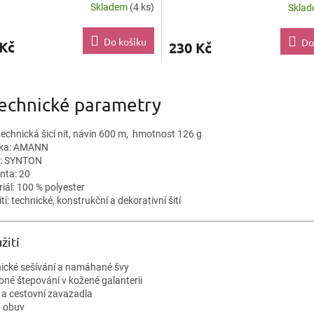
Skladem
(4 ks)
Skla
Do košíku
Do
 Kč
230 Kč
O
v
Technické parametry
l
á
d
technická šicí nit, návin 600 m, hmotnost 126 g
a
čka: AMANN
c
a: SYNTON
í
nta: 20
p
iál: 100 % polyester
r
tí: technické, konstrukční a dekorativní šití
v
k
y
žití
v
ý
nické sešívání a namáhané švy
p
bné štepování v kožené galanterii
i
y a cestovní zavazadla
s
á obuv