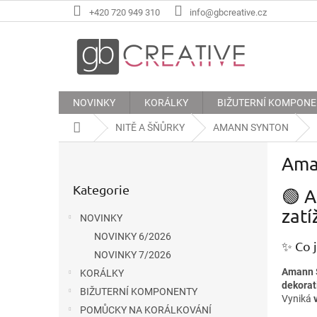
Přejít
+420 720 949 310
info@gbcreative.cz
na
obsah
NOVINKY
KORÁLKY
BIŽUTERNÍ KOMPON
Domů
NITĚ A ŠŇŮRKY
AMANN SYNTON
P
Ama
o
Přeskočit
s
Kategorie
kategorie
🟢 
t
r
zatí
NOVINKY
a
NOVINKY 6/2026
n
✨ Co 
n
NOVINKY 7/2026
í
Amann 
KORÁLKY
dekorat
p
BIŽUTERNÍ KOMPONENTY
Vyniká
a
POMŮCKY NA KORÁLKOVÁNÍ