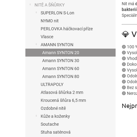
n
Nit má
NITĚ A ŠŇŮRKY
e
bakteri
SUPERLON S-Lon
l
Speciáln
NYMO nit
PERLOVKA háčkovací příze
💎 
Vlasce
AMANN SYNTON
🟢 100 %
🟢 Vyso
Amann SYNTON 20
🟢 Vhod
Amann SYNTON 30
🟢 Doko
Amann SYNTON 60
🟢 Vyso
🟢 Odoln
Amann SYNTON 80
🟢 Odoln
ULTRAPOLY
🟢 Bez 
Atlasová šňůrka 2 mm
🟢 Neroz
Kroucená šňůra 6,5 mm
Nejpr
Ozdobné nitě
Kůže a koženky
Soutache
Stuha saténová