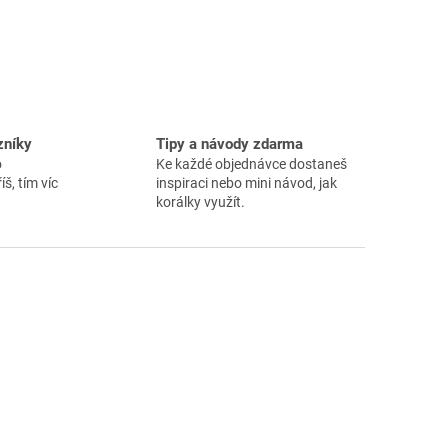
zníky
Tipy a návody zdarma
o
Ke každé objednávce dostaneš
íš, tím víc
inspiraci nebo mini návod, jak
korálky využít.