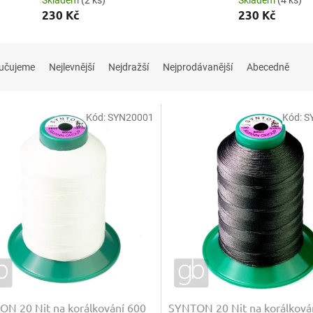
Skladem
(2 ks)
Skladem
(4 ks)
230 Kč
230 Kč
učujeme
Nejlevnější
Nejdražší
Nejprodávanější
Abecedně
Kód:
SYN20001
Kód:
S
N 20 Nit na korálkování 600
SYNTON 20 Nit na korálková