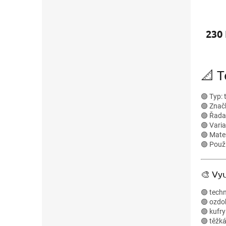
230
📐 
🟢 Typ: 
🟢 Zna
🟢 Řad
🟢 Varia
🟢 Mater
🟢 Použi
🎨 Vyu
🟢 tech
🟢 ozdo
🟢 kufr
🟢 těžk