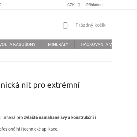
ODMÍNKY
PODMÍNKY OCHRANY OSOBNÍCH ÚDAJŮ
CZK
Přihlášení
INFORMACE 
NÁKUPNÍ
Prázdný košík
KOŠÍK
VOLI A KABOŠONY
MINERÁLY
HÁČKOVÁNÍ A VYŠÍVÁNÍ
ická nit pro extrémní
u
, určená pro
zvláště namáhané švy a konstrukční i
fesionální i technické aplikace.