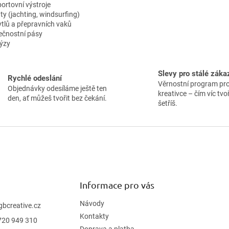
u
sportovní výstroje
ty (jachting, windsurfing)
pytlů a přepravních vaků
ečnostní pásy
ýzy
Slevy pro stálé záka
Rychlé odeslání
Věrnostní program pr
Objednávky odesíláme ještě ten
kreativce – čím víc tvoř
den, ať můžeš tvořit bez čekání.
šetříš.
Informace pro vás
Návody
gbcreative.cz
Kontakty
720 949 310
Doprava a platba