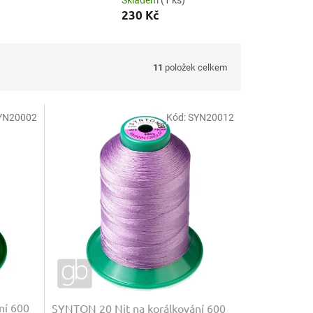
Skladem
(1 ks)
230 Kč
11
položek celkem
YN20002
Kód:
SYN20012
ní 600
SYNTON 20 Nit na korálkování 600