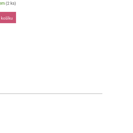
dem
(2 ks)
 košíku