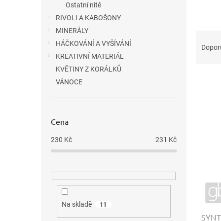
Ostatní nitě
RIVOLI A KABOŠONY
MINERÁLY
Ř
HÁČKOVÁNÍ A VYŠÍVÁNÍ
a
Dopor
z
KREATIVNÍ MATERIÁL
e
KVĚTINY Z KORÁLKŮ
V
n
VÁNOCE
ý
í
p
p
i
r
s
o
Cena
p
d
230
Kč
231
Kč
r
u
o
k
d
t
u
ů
k
t
Na skladě
11
ů
SYNTO