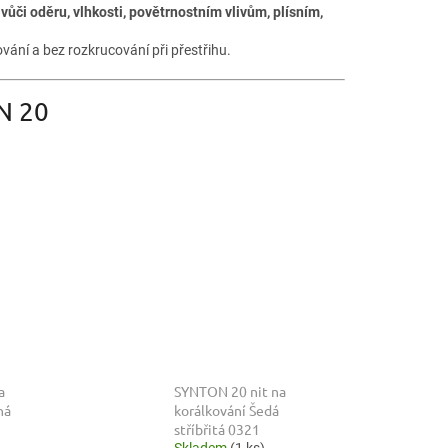
vůči oděru, vlhkosti, povětrnostním vlivům, plísním,
vání a bez rozkrucování při přestřihu.
N 20
a
SYNTON 20 nit na
ná
korálkování Šedá
stříbřitá 0321