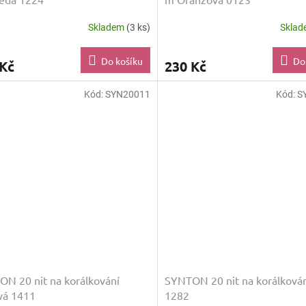
Skladem
(3 ks)
Skla
Do košíku
Do
 Kč
230 Kč
Kód:
SYN20011
Kód:
S
N 20 nit na korálkování
SYNTON 20 nit na korálková
vá 1411
1282