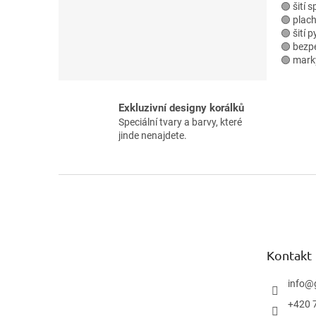
🟢 šití 
🟢 plach
🟢 šití 
🟢 bezp
🟢 mark
Exkluzivní designy korálků
Speciální tvary a barvy, které
jinde nenajdete.
Z
á
p
a
t
Kontakt
í
info
@
+420 