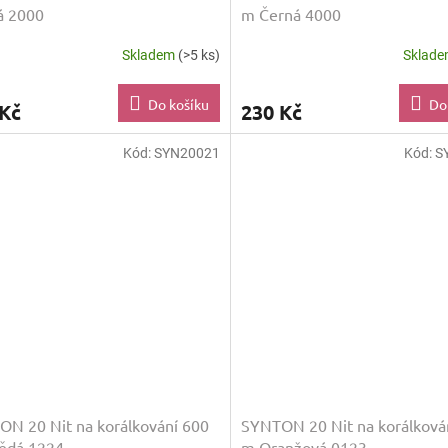
á 2000
m Černá 4000
Skladem
(>5 ks)
Sklad
Do košíku
Do
 Kč
230 Kč
Kód:
SYN20021
Kód:
S
N 20 Nit na korálkování 600
SYNTON 20 Nit na korálková
ědá 1224
m Oranžová 0123