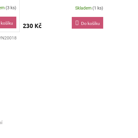
dem
(3 ks)
Skladem
(1 ks)
 košíku
Do košíku
230 Kč
YN20018
ní