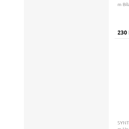
m Bíl
230
SYNTO
m Hn