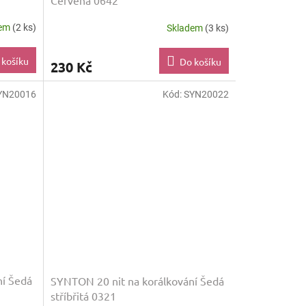
Červená 0642
dem
(2 ks)
Skladem
(3 ks)
 košíku
Do košíku
230 Kč
YN20016
Kód:
SYN20022
ní Šedá
SYNTON 20 nit na korálkování Šedá
stříbřitá 0321