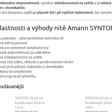
dokonalou stejnoměrnost
, vysokou
stálobarevnost na světle
a je
odolná 
ím i chemikáliím
.
í šicí doúprava zajišťuje
plynulé šití i při vyšších rychlostech
, bez smyčko
Vlastnosti a výhody nitě Amann SYNTO
 polyester – plně syntetická technická nit
ká měrná pevnost
ná pro extrémně namáhané švy
nalá stejnoměrnost po celé délce
ká stálobarevnost na světle
ost vůči oděru, vlhkosti a povětrnostním vlivům
ost proti plísním, bakteriím a chemikáliím
sklonu ke smyčkování
krucuje se při přestřihu
odávanější
SYNTON 20 nit na
SYNTON 20 nit n
korálkování Zelená
korálkování Zele
1314
1097