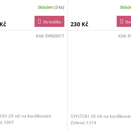
Skladem
(3 ks)
Skla
Do košíku
Do
 Kč
230 Kč
Kód:
SYN20017
Kód:
S
N 20 nit na korálkování
SYNTON 20 nit na korálková
á 1097
Zelená 1314