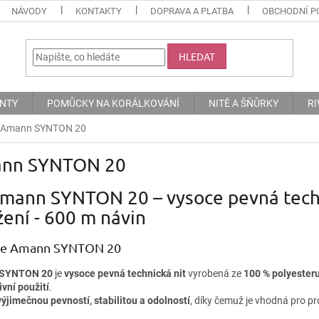
NÁVODY
KONTAKTY
DOPRAVA A PLATBA
OBCHODNÍ P
HLEDAT
ENTY
POMŮCKY NA KORÁLKOVÁNÍ
NITĚ A ŠŇŮRKY
RI
Amann SYNTON 20
nn SYNTON 20
Amann SYNTON 20 – vysoce pevná techn
žení - 600 m návin
je Amann SYNTON 20
SYNTON 20
je
vysoce pevná technická nit
vyrobená ze
100 % polyester
ivní použití
.
výjimečnou pevností, stabilitou a odolností
, díky čemuž je vhodná pro pro