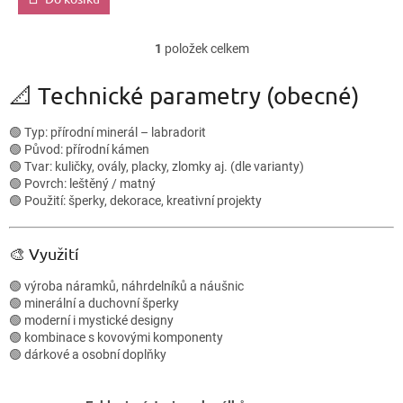
1
položek celkem
O
v
l
📐 Technické parametry (obecné)
á
d
🟢 Typ: přírodní minerál – labradorit
a
🟢 Původ: přírodní kámen
c
🟢 Tvar: kuličky, ovály, placky, zlomky aj. (dle varianty)
í
🟢 Povrch: leštěný / matný
p
🟢 Použití: šperky, dekorace, kreativní projekty
r
v
k
🎨 Využití
y
v
🟢 výroba náramků, náhrdelníků a náušnic
ý
🟢 minerální a duchovní šperky
p
🟢 moderní i mystické designy
i
🟢 kombinace s kovovými komponenty
s
🟢 dárkové a osobní doplňky
u