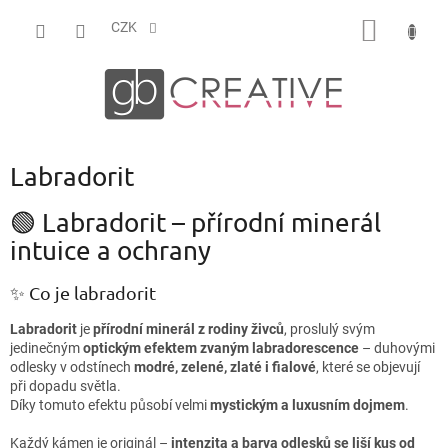
Přejít
NÁKUP
na
CZK
obsah
KOŠÍK
Labradorit
🟢 Labradorit – přírodní minerál
intuice a ochrany
✨ Co je labradorit
Labradorit
je
přírodní minerál z rodiny živců
, proslulý svým
jedinečným
optickým efektem zvaným labradorescence
– duhovými
odlesky v odstínech
modré, zelené, zlaté i fialové
, které se objevují
při dopadu světla.
Díky tomuto efektu působí velmi
mystickým a luxusním dojmem
.
Každý kámen je originál –
intenzita a barva odlesků se liší kus od