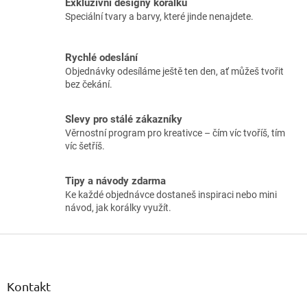
Exkluzivní designy korálků
Speciální tvary a barvy, které jinde nenajdete.
Rychlé odeslání
Objednávky odesíláme ještě ten den, ať můžeš tvořit
bez čekání.
Slevy pro stálé zákazníky
Věrnostní program pro kreativce – čím víc tvoříš, tím
víc šetříš.
Tipy a návody zdarma
Ke každé objednávce dostaneš inspiraci nebo mini
návod, jak korálky využít.
Z
á
p
a
Kontakt
t