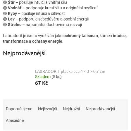
🟢
Štír
– posiluje intuici a vnitřní sílu
🟢
Vodnář
– podporuje kreativitu a originální myšlení
🟢
Ryby
– posiluje intuici a citlivost
🟢
Lev
– podporuje sebedůvěru a osobní energii
🟢
Střelec
– napomáhá duchovnímu rozvoji
Labradorit je často využíván jako
ochranný talisman
, kámen
intuice,
transformace a ochrany energie
.
Nejprodávanější
LABRADORIT placka cca 4 × 3 × 0,7 cm
Skladem
(5 ks)
67 Kč
Ř
a
Doporučujeme
Nejlevnější
Nejdražší
Nejprodávanější
z
e
Abecedně
n