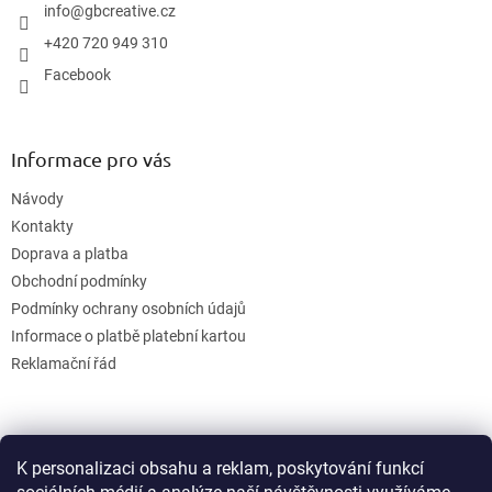
í
info
@
gbcreative.cz
+420 720 949 310
Facebook
Informace pro vás
Návody
Kontakty
Doprava a platba
Obchodní podmínky
Podmínky ochrany osobních údajů
Informace o platbě platební kartou
Reklamační řád
K personalizaci obsahu a reklam, poskytování funkcí