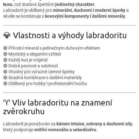
kusu
, což dodává šperkům
jedinečný charakter
.
Labradorit je oblíbený pro
minerální, duchovní i moderní šperky
a
skvěle se kombinuje s
kovovými komponenty i dalšími minerály
.
💎 Vlastnosti a výhody labradoritu
🟢 Přírodní minerál s jedinečným duhovým efektem
🟢 Mystický a elegantní vzhled
🟢 Každý kus je originál
🟢 Dobrá pevnost a odolnost
🟢 Vhodný pro výrazné i jemné šperky
🟢 Snadná kombinace s dalšími materiály
🟢 Oblíbený pro hobby i profesionální tvorbu
♈ Vliv labradoritu na znamení
zvěrokruhu
Labradorit je považován za
kámen intuice, ochrany a duchovní síly
,
který podporuje
vnitřní rovnováhu a sebedůvěru
.