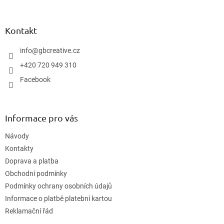
á
p
a
Kontakt
t
í
info
@
gbcreative.cz
+420 720 949 310
Facebook
Informace pro vás
Návody
Kontakty
Doprava a platba
Obchodní podmínky
Podmínky ochrany osobních údajů
Informace o platbě platební kartou
Reklamační řád