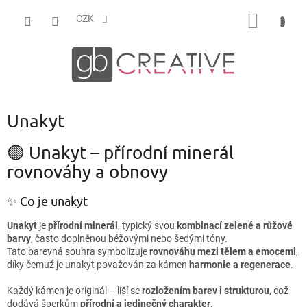
Přejít
NÁKUP
na
CZK
obsah
KOŠÍK
Unakyt
🟢 Unakyt – přírodní minerál
rovnováhy a obnovy
✨ Co je unakyt
Unakyt
je
přírodní minerál
, typický svou
kombinací zelené a růžové
barvy
, často doplněnou béžovými nebo šedými tóny.
Tato barevná souhra symbolizuje
rovnováhu mezi tělem a emocemi
,
díky čemuž je unakyt považován za kámen
harmonie a regenerace
.
Každý kámen je originál – liší se
rozložením barev i strukturou
, což
dodává šperkům
přírodní a jedinečný charakter
.