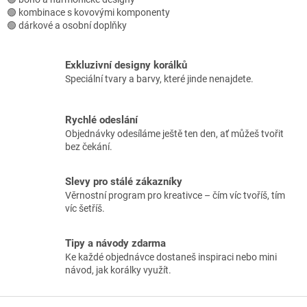
i
🟢 kombinace s kovovými komponenty
s
🟢 dárkové a osobní doplňky
u
Exkluzivní designy korálků
Speciální tvary a barvy, které jinde nenajdete.
Rychlé odeslání
Objednávky odesíláme ještě ten den, ať můžeš tvořit
bez čekání.
Slevy pro stálé zákazníky
Věrnostní program pro kreativce – čím víc tvoříš, tím
víc šetříš.
Tipy a návody zdarma
Ke každé objednávce dostaneš inspiraci nebo mini
návod, jak korálky využít.
Z