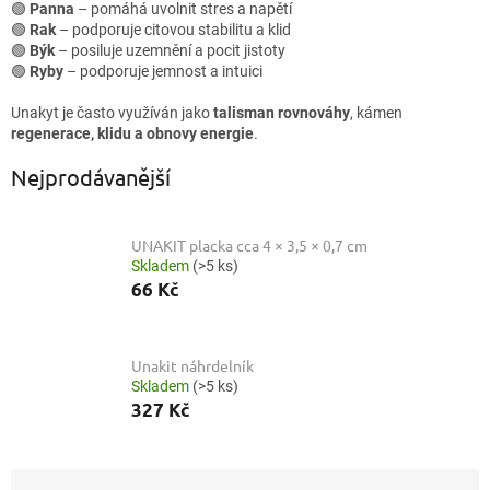
🟢
Panna
– pomáhá uvolnit stres a napětí
🟢
Rak
– podporuje citovou stabilitu a klid
🟢
Býk
– posiluje uzemnění a pocit jistoty
🟢
Ryby
– podporuje jemnost a intuici
Unakyt je často využíván jako
talisman rovnováhy
, kámen
regenerace, klidu a obnovy energie
.
Nejprodávanější
UNAKIT placka cca 4 × 3,5 × 0,7 cm
Skladem
(>5 ks)
66 Kč
Unakit náhrdelník
Skladem
(>5 ks)
327 Kč
Ř