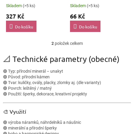
Skladem
(>5 ks)
Skladem
(>5 ks)
327 Kč
66 Kč
Do košíku
Do košíku
2
položek celkem
O
v
l
📐 Technické parametry (obecné)
á
d
🟢 Typ: přírodní minerál – unakyt
a
🟢 Původ: přírodní kámen
c
🟢 Tvar: kuličky, ovály, placky, zlomky aj. (dle varianty)
í
🟢 Povrch: leštěný / matný
p
🟢 Použití: šperky, dekorace, kreativní projekty
r
v
k
🎨 Využití
y
v
🟢 výroba náramků, náhrdelníků a náušnic
ý
🟢 minerální a přírodní šperky
p
🟢 boho a harmonické designy