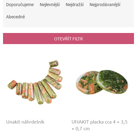
a
Doporučujeme
Nejlevnější
Nejdražší
Nejprodávanější
z
e
Abecedně
n
í
p
OTEVŘÍT FILTR
r
o
V
d
ý
u
p
k
i
t
s
ů
p
r
o
d
u
k
Unakit náhrdelník
UNAKIT placka cca 4 × 3,5
t
× 0,7 cm
ů