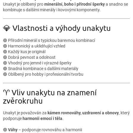
Unakyt je oblíbený pro
minerální, boho i přírodní šperky
a snadno se
kombinuje s dalšími minerály i kovovými komponenty.
💎 Vlastnosti a výhody unakytu
🟢 Přírodní minerál s typickou barevnou kombinací
🟢 Harmonický a uklidňující vzhled
🟢 Každý kus je originál
🟢 Dobrá pevnost a odolnost
🟢 Vhodný pro jemné i výrazné šperky
🟢 Snadná kombinace s dalšími materiály
🟢 Oblíbený pro hobby i profesionální tvorbu
♈ Vliv unakytu na znamení
zvěrokruhu
Unakyt je považován za
kámen rovnováhy, uzdravení a obnovy
, který
podporuje
harmonii emocí i těla
.
🟢
Váhy
– podporuje rovnováhu a harmonii