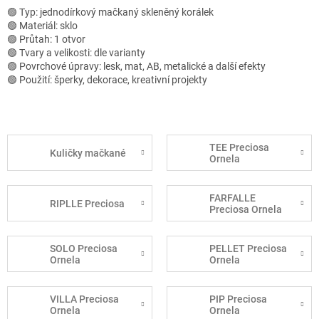
🟢 Typ: jednodírkový mačkaný skleněný korálek
🟢 Materiál: sklo
🟢 Průtah: 1 otvor
🟢 Tvary a velikosti: dle varianty
🟢 Povrchové úpravy: lesk, mat, AB, metalické a další efekty
🟢 Použití: šperky, dekorace, kreativní projekty
TEE Preciosa
Kuličky mačkané
Ornela
FARFALLE
RIPLLE Preciosa
Preciosa Ornela
SOLO Preciosa
PELLET Preciosa
Ornela
Ornela
VILLA Preciosa
PIP Preciosa
Ornela
Ornela