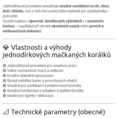
Jednodírkové provedení umožňuje
snadné navlékání na nit, silon,
drát i šňůrku
, což z nich činí univerzální materiál pro začátečníky i
pokročilé.
Využití najdou v
špercích
,
korálkových výšivkách
i v
sezónním
tvoření
– například při výrobě
vánočních ozdob
nebo
jarních a
velikonočních dekorací
.
💎 Vlastnosti a výhody
jednodírkových mačkaných korálků
🟢 Jednodírkové provedení pro snadnou práci
🟢 Velká rozmanitost tvarů a velikostí
🟢 Kvalitní skleněné zpracování
🟢 Široká nabídka barev a povrchových efektů
🟢 Vhodné pro navlékání i kombinované techniky
🟢 Snadná kombinace s rokajlem a dalšími korálky
🟢 Ideální pro šperky i dekorace
📐 Technické parametry (obecné)