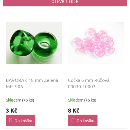
p
OTEVŘÍT FILTR
r
o
V
d
ý
u
p
k
i
t
s
ů
p
r
o
d
u
k
BAVORÁK 18 mm Zelená
Čočka 6 mm Růžová
t
MP_906
00030-10003
ů
Skladem
(>5 ks)
Skladem
(>5 ks)
3 Kč
8 Kč
Do košíku
Do košíku