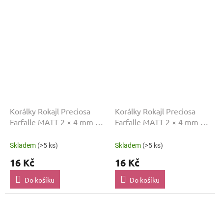
Korálky Rokajl Preciosa
Korálky Rokajl Preciosa
Farfalle MATT 2 × 4 mm 10
Farfalle MATT 2 × 4 mm 10
g Zelená FF751
g Žlutá FF764
Skladem
(>5 ks)
Skladem
(>5 ks)
16 Kč
16 Kč
Do košíku
Do košíku