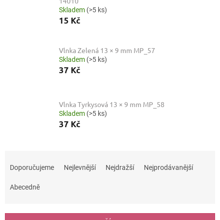
14010
Skladem
(>5 ks)
15 Kč
Vlnka Zelená 13 × 9 mm MP_57
Skladem
(>5 ks)
37 Kč
Vlnka Tyrkysová 13 × 9 mm MP_58
Skladem
(>5 ks)
37 Kč
Ř
a
Doporučujeme
Nejlevnější
Nejdražší
Nejprodávanější
z
e
Abecedně
n
í