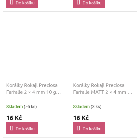
Do košíku
Do košíku
Korálky Rokajl Preciosa
Korálky Rokajl Preciosa
Farfalle 2 × 4 mm 10 g
Farfalle MATT 2 × 4 mm 10
Žlutá FF766
g Černá FF760
Skladem
(>5 ks)
Skladem
(3 ks)
16 Kč
16 Kč
Do košíku
Do košíku