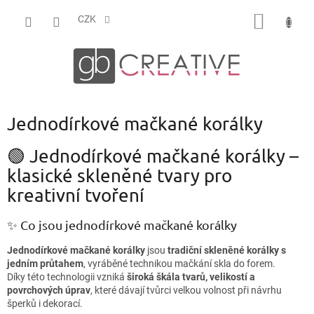
Přejít
NÁKUP
na
CZK
obsah
KOŠÍK
Jednodírkové mačkané korálky
🟢 Jednodírkové mačkané korálky –
klasické skleněné tvary pro
kreativní tvoření
✨ Co jsou jednodírkové mačkané korálky
Jednodírkové mačkané korálky
jsou
tradiční skleněné korálky s
jedním průtahem
, vyráběné technikou mačkání skla do forem.
Díky této technologii vzniká
široká škála tvarů, velikostí a
povrchových úprav
, které dávají tvůrci velkou volnost při návrhu
šperků i dekorací.