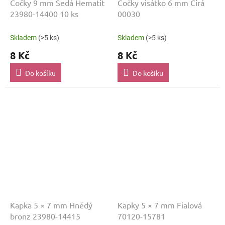
Čočky 9 mm Šedá Hematit
Čočky visátko 6 mm Čirá
23980-14400 10 ks
00030
Skladem
(>5 ks)
Skladem
(>5 ks)
8 Kč
8 Kč
Do košíku
Do košíku
Kapka 5 × 7 mm Hnědý
Kapky 5 × 7 mm Fialová
bronz 23980-14415
70120-15781