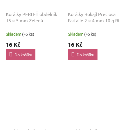
Korálky PERLEŤ obdélník
Korálky Rokajl Preciosa
15 × 5 mm Zelená
Farfalle 2 × 4 mm 10 g Bílá
MP00678
03050
Skladem
(>5 ks)
Skladem
(>5 ks)
16 Kč
16 Kč
Do košíku
Do košíku