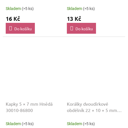
Skladem
(>5 ks)
Skladem
(>5 ks)
16 Kč
13 Kč
Do košíku
Do košíku
Kapky 5 × 7 mm Hnědá
Korálky dvoudírkové
30010-86800
obdélník 22 × 10 × 5 mm
Hnědá MP00677
Skladem
(>5 ks)
Skladem
(>5 ks)