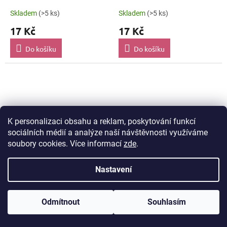
SAM060
SAM064
Skladem
(>5 ks)
Skladem
(>5 ks)
17 Kč
17 Kč
Do košíku
Do košíku
K personalizaci obsahu a reklam, poskytování funkcí
sociálních médií a analýze naší návštěvnosti využíváme
soubory cookies. Více informací
zde
.
Nastavení
Korálky Šambala 13 × 7
Korálky Šambala 13 × 7
mm otvor 5 mm Fialová
mm otvor 5 mm Hnědá
Odmítnout
Souhlasím
SAM065
SAM056
Skladem
(>5 ks)
Skladem
(>5 ks)