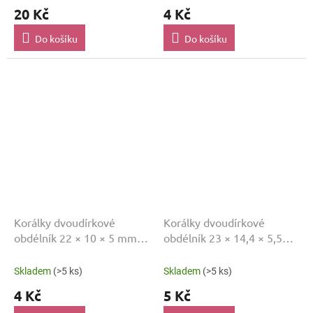
20 Kč
4 Kč
Do košíku
Do košíku
Korálky dvoudírkové
Korálky dvoudírkové
obdélník 22 × 10 × 5 mm
obdélník 23 × 14,4 × 5,5
Růžová MP00676
mm Modrá
Skladem
(>5 ks)
Skladem
(>5 ks)
4 Kč
5 Kč