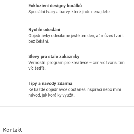
á
Exkluzivní designy korálků
d
Speciální tvary a barvy, které jinde nenajdete.
a
c
í
Rychlé odeslání
p
Objednávky odesíláme ještě ten den, ať můžeš tvořit
r
bez čekání.
v
k
y
Slevy pro stálé zákazníky
v
Věrnostní program pro kreativce – čím víc tvoříš, tím
ý
víc šetříš.
p
i
Tipy a návody zdarma
s
Ke každé objednávce dostaneš inspiraci nebo mini
u
návod, jak korálky využít.
Z
á
p
a
Kontakt