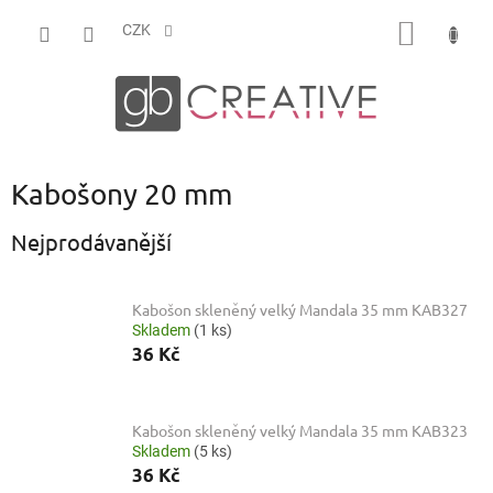
Přejít
NÁKUP
na
CZK
obsah
KOŠÍK
Kabošony 20 mm
Nejprodávanější
Kabošon skleněný velký Mandala 35 mm KAB327
Skladem
(1 ks)
36 Kč
Kabošon skleněný velký Mandala 35 mm KAB323
Skladem
(5 ks)
36 Kč