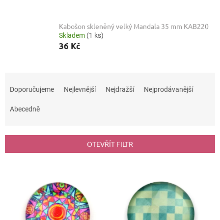
Kabošon skleněný velký Mandala 35 mm KAB220
Skladem
(1 ks)
36 Kč
Ř
a
Doporučujeme
Nejlevnější
Nejdražší
Nejprodávanější
z
e
Abecedně
n
í
p
OTEVŘÍT FILTR
r
o
V
d
ý
u
p
k
i
t
s
ů