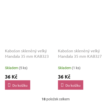
Kabošon skleněný velký
Kabošon skleněný velký
Mandala 35 mm KAB323
Mandala 35 mm KAB327
Skladem
(5 ks)
Skladem
(1 ks)
36 Kč
36 Kč
Do košíku
Do košíku
18
položek celkem
O
v
l