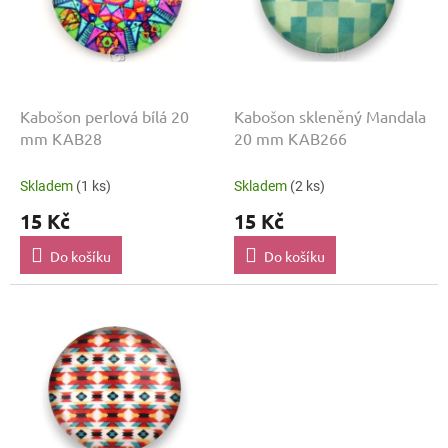
p
r
o
d
u
k
Kabošon perlová bílá 20
Kabošon skleněný Mandala
t
mm KAB28
20 mm KAB266
ů
Skladem
(1 ks)
Skladem
(2 ks)
15 Kč
15 Kč
Do košíku
Do košíku