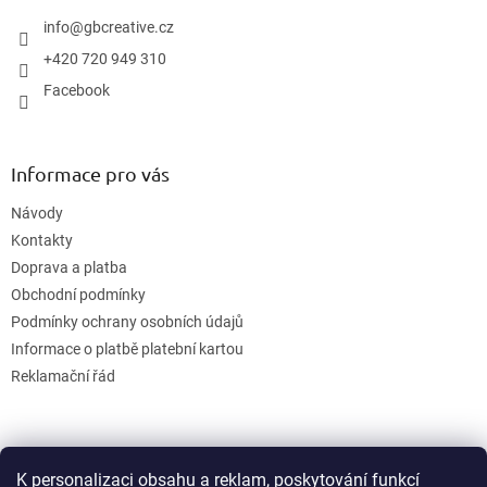
t
í
info
@
gbcreative.cz
+420 720 949 310
Facebook
Informace pro vás
Návody
Kontakty
Doprava a platba
Obchodní podmínky
Podmínky ochrany osobních údajů
Informace o platbě platební kartou
Reklamační řád
K personalizaci obsahu a reklam, poskytování funkcí