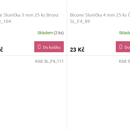
e Sluníčka 3 mm 25 ks Bronz
Bicone Sluníčka 4 mm 25 ks 
3_104
SL_F4_89
Skladem
(2 ks)
Skla
Do košíku
Do
č
23 Kč
Kód:
SL_F4_111
Kód: