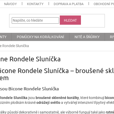
NÁVODY
KONTAKTY
DOPRAVA A PLATBA
OBCHODNÍ P
HLEDAT
ENTY
POMŮCKY NA KORÁLKOVÁNÍ
NITĚ A ŠŇŮRKY
RI
e Rondele Sluníčka
one Rondele Sluníčka
icone Rondele Sluníčka – broušené sk
kem
jsou Bicone Rondele Sluníčka
Rondele Sluníčka
jsou
broušené skleněné korálky
, které kombinují
bicon
ecizním ploškám krásně
odrážejí světlo
a vytvářejí intenzivní třpytivý efe
álky působí dekorativně i samostatně, ale výborně fungují také jako
rytm