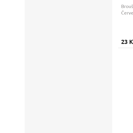
Brouš
Červ
23 K