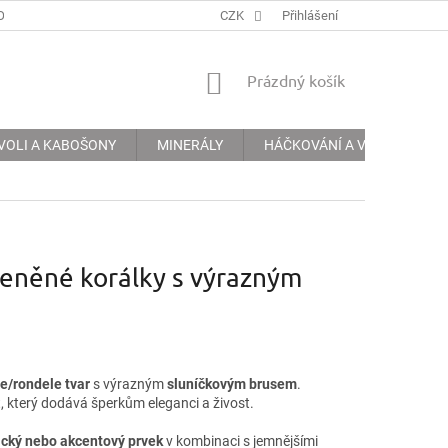
ODMÍNKY
PODMÍNKY OCHRANY OSOBNÍCH ÚDAJŮ
CZK
Přihlášení
INFORMACE 
NÁKUPNÍ
Prázdný košík
KOŠÍK
VOLI A KABOŠONY
MINERÁLY
HÁČKOVÁNÍ A VYŠÍVÁNÍ
leněné korálky s výrazným
e/rondele tvar
s výrazným
sluníčkovým brusem
.
kt, který dodává šperkům eleganci a živost.
ický nebo akcentový prvek
v kombinaci s jemnějšími