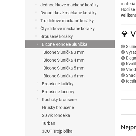
n
materiál
Jednodírkové mačkané korálky
e
Hodí se
Dvoudírkové mačkané korálky
l
velikon
Trojdírkové mačkané korálky
Čtyřdírkové mačkané korálky
💎 V
Broušené korálky
Bicone Rondele Sluníčka
🟢 Slun
🟢 Výraz
Bicone Sluníčka 3 mm
🟢 Elega
Bicone Sluníčka 4 mm
🟢 Kvali
Bicone Sluníčka 5 mm
🟢 Vhod
🟢 Snad
Bicone Sluníčka 6 mm
🟢 Ideál
Broušené kuličky
Broušené lucerny
Kostičky broušené
Hrušky broušené
Slavik rondelka
Turban
Nejpr
3CUT Trojploška