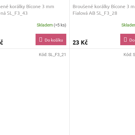
ené korálky Bicone 3 mm
Broušené korálky Bicone 3 
ená SL_F3_43
Fialová AB SL_F3_28
Skladem
(>5 ks)
Sklad
Do košíku
Do
č
23 Kč
Kód:
SL_F3_21
Kód: