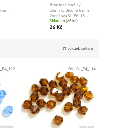
y
Broušené korálky
 6 mm
Sluníčka Bicone 6 mm
Oranžová SL_F6_15
Skladem
(>5 ks)
26 Kč
71
položek celkem
L_F4_112
Kód:
SL_F4_114