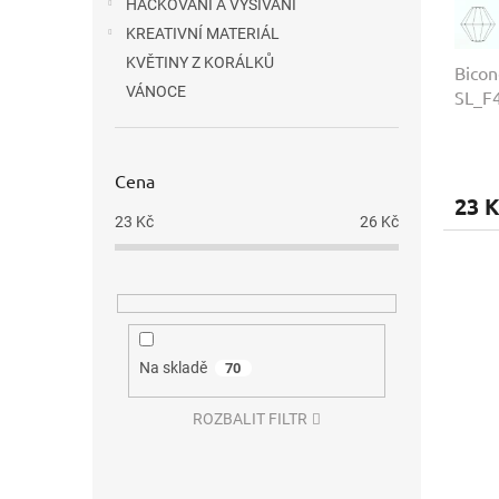
k
HÁČKOVÁNÍ A VYŠÍVÁNÍ
t
KREATIVNÍ MATERIÁL
ů
KVĚTINY Z KORÁLKŮ
Bico
VÁNOCE
SL_F
Cena
23 K
23
Kč
26
Kč
Na skladě
70
ROZBALIT FILTR