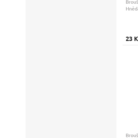
Brouš
Hněd
23 K
Brouš