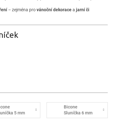
ření
– zejména pro
vánoční dekorace
a
jarní či
níček
icone
Bicone
luníčka 5 mm
Sluníčka 6 mm