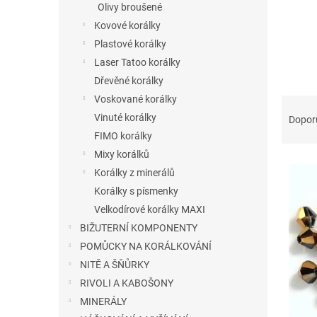
Olivy broušené
Kovové korálky
Plastové korálky
Laser Tatoo korálky
Dřevěné korálky
Voskované korálky
Ř
a
Vinuté korálky
Dopor
z
FIMO korálky
e
Mixy korálků
V
n
Korálky z minerálů
ý
í
Korálky s písmenky
p
p
i
r
Velkodírové korálky MAXI
s
o
BIŽUTERNÍ KOMPONENTY
p
d
POMŮCKY NA KORÁLKOVÁNÍ
r
u
NITĚ A ŠŇŮRKY
o
k
RIVOLI A KABOŠONY
d
t
u
MINERÁLY
ů