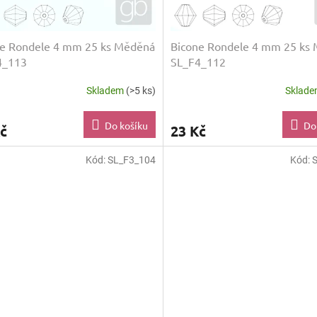
ne Rondele 4 mm 25 ks Měděná
Bicone Rondele 4 mm 25 ks
4_113
SL_F4_112
Skladem
(>5 ks)
Sklad
Do košíku
Do
č
23 Kč
Kód:
SL_F3_104
Kód: