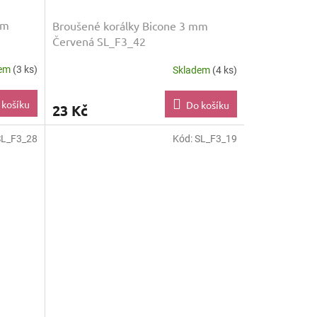
mm
Broušené korálky Bicone 3 mm
Červená SL_F3_42
dem
(3 ks)
Skladem
(4 ks)
 košíku
Do košíku
23 Kč
SL_F3_28
Kód:
SL_F3_19