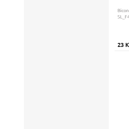
Bicon
SL_F
23 K