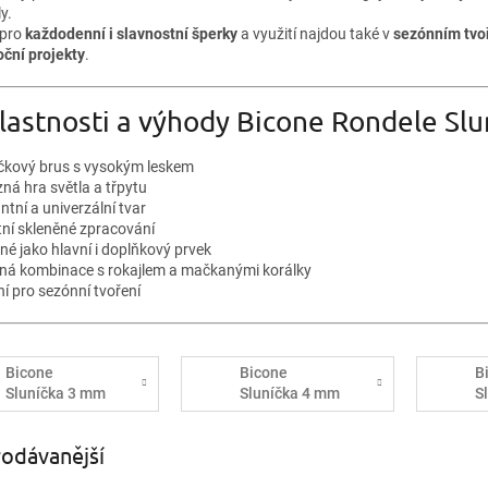
y.
 pro
každodenní i slavnostní šperky
a využití najdou také v
sezónním tvo
oční projekty
.
lastnosti a výhody Bicone Rondele Slu
íčkový brus s vysokým leskem
ná hra světla a třpytu
ntní a univerzální tvar
tní skleněné zpracování
né jako hlavní i doplňkový prvek
ná kombinace s rokajlem a mačkanými korálky
ní pro sezónní tvoření
Bicone
Bicone
B
Sluníčka 3 mm
Sluníčka 4 mm
S
odávanější