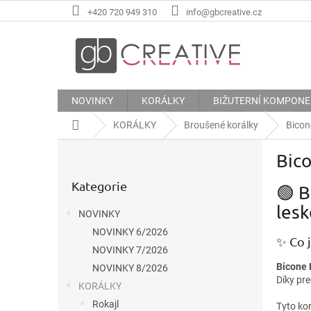
Přejít
+420 720 949 310
info@gbcreative.cz
na
obsah
NOVINKY
KORÁLKY
BIŽUTERNÍ KOMPON
Domů
KORÁLKY
Broušené korálky
Bicon
P
Bic
o
Přeskočit
s
Kategorie
kategorie
🟢 B
t
r
les
NOVINKY
a
NOVINKY 6/2026
n
✨ Co 
n
NOVINKY 7/2026
í
Bicone 
NOVINKY 8/2026
Díky pr
p
KORÁLKY
a
Rokajl
Tyto kor