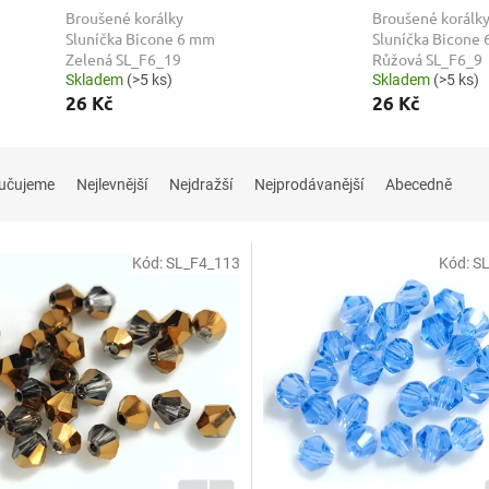
Broušené korálky
Broušené korálk
Sluníčka Bicone 6 mm
Sluníčka Bicone
Zelená SL_F6_19
Růžová SL_F6_9
Skladem
(>5 ks)
Skladem
(>5 ks)
26 Kč
26 Kč
učujeme
Nejlevnější
Nejdražší
Nejprodávanější
Abecedně
Kód:
SL_F4_113
Kód:
S