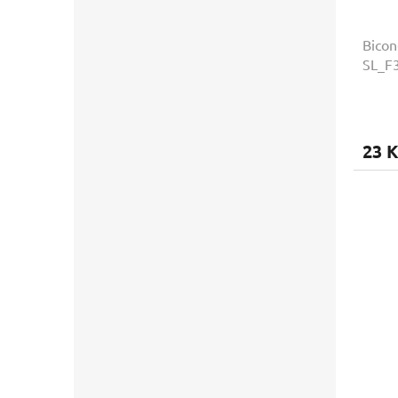
Bicon
SL_F
23 K