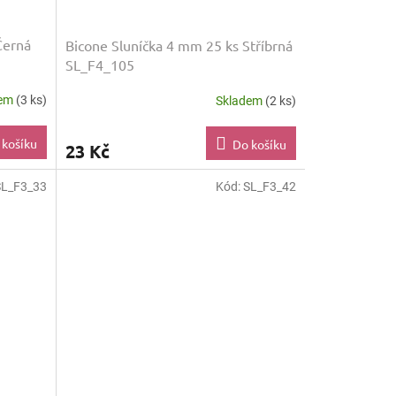
Černá
Bicone Sluníčka 4 mm 25 ks Stříbrná
SL_F4_105
dem
(3 ks)
Skladem
(2 ks)
 košíku
Do košíku
23 Kč
SL_F3_33
Kód:
SL_F3_42