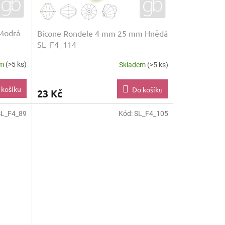
 Modrá
Bicone Rondele 4 mm 25 mm Hnědá
SL_F4_114
em
(>5 ks)
Skladem
(>5 ks)
 košíku
Do košíku
23 Kč
SL_F4_89
Kód:
SL_F4_105