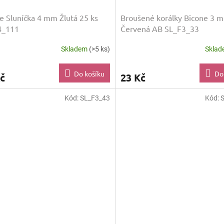
e Sluníčka 4 mm Žlutá 25 ks
Broušené korálky Bicone 3 
4_111
Červená AB SL_F3_33
Skladem
(>5 ks)
Skla
Do košíku
Do
č
23 Kč
Kód:
SL_F3_43
Kód: