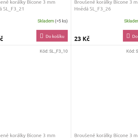
ené korálky Bicone 3 mm
Broušené korálky Bicone 3 
á SL_F3_21
Hnědá SL_F3_26
Skladem
(>5 ks)
Sklad
Do košíku
Do
č
23 Kč
Kód:
SL_F3_10
Kód:
ené korálky Bicone 3 mm
Broušené korálky Bicone 3 