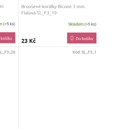
mm
Broušené korálky Bicone 3 mm
Fialová SL_F3_19
em
(>5 ks)
Skladem
(>5 ks)
 košíku
Do košíku
23 Kč
SL_F3_26
Kód:
SL_F3_1