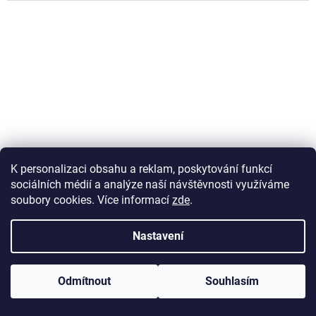
ANDĚLSKÁ KŘÍDLA 20 × 7
ANDĚLSKÁ KŘÍDLA 21 × 6
K personalizaci obsahu a reklam, poskytování funkcí
mm-AND035
mm-AND025
sociálních médií a analýze naší návštěvnosti využíváme
soubory cookies. Více informací
zde
.
Skladem
(>5 ks)
Skladem
(>5 ks)
Nastavení
4 Kč
4 Kč
Do košíku
Do košíku
Odmítnout
Souhlasím
NAČÍST 60 DALŠÍCH