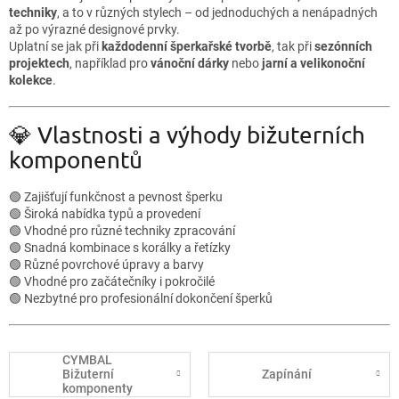
techniky
, a to v různých stylech – od jednoduchých a nenápadných
až po výrazné designové prvky.
Uplatní se jak při
každodenní šperkařské tvorbě
, tak při
sezónních
projektech
, například pro
vánoční dárky
nebo
jarní a velikonoční
kolekce
.
💎 Vlastnosti a výhody bižuterních
komponentů
🟢 Zajišťují funkčnost a pevnost šperku
🟢 Široká nabídka typů a provedení
🟢 Vhodné pro různé techniky zpracování
🟢 Snadná kombinace s korálky a řetízky
🟢 Různé povrchové úpravy a barvy
🟢 Vhodné pro začátečníky i pokročilé
🟢 Nezbytné pro profesionální dokončení šperků
CYMBAL
Bižuterní
Zapínání
komponenty