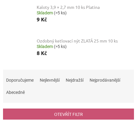
Kaloty 3,9 × 2,7 mm 10 ks Platina
Skladem
(>5 ks)
9 Kč
Ozdobný ketlovací nýt ZLATÁ 25 mm 10 ks
Skladem
(>5 ks)
8 Kč
Ř
a
Doporučujeme
Nejlevnější
Nejdražší
Nejprodávanější
z
e
Abecedně
n
í
p
OTEVŘÍT FILTR
r
o
V
d
ý