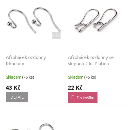
u
p
k
i
t
s
ů
p
r
o
d
u
k
Afroháček ozdobný
Afroháček ozdobný se
t
Rhodium
šlupnou 2 ks Platina
ů
Skladem
(>5 ks)
Skladem
(>5 ks)
43 Kč
22 Kč
DETAIL
Do košíku