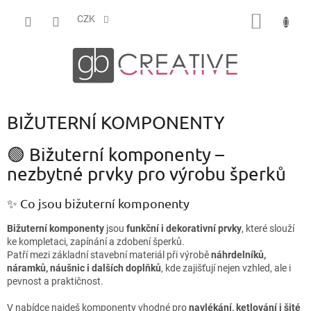
Přejít
NÁKUP
na
CZK
obsah
KOŠÍK
BIŽUTERNÍ KOMPONENTY
🟢 Bižuterní komponenty –
nezbytné prvky pro výrobu šperků
✨ Co jsou bižuterní komponenty
Bižuterní komponenty
jsou
funkční i dekorativní prvky
, které slouží
ke kompletaci, zapínání a zdobení šperků.
Patří mezi základní stavební materiál při výrobě
náhrdelníků,
náramků, náušnic i dalších doplňků
, kde zajišťují nejen vzhled, ale i
pevnost a praktičnost.
V nabídce najdeš komponenty vhodné pro
navlékání, ketlování i šité