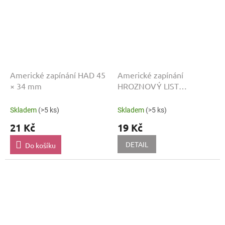
Americké zapínání HAD 45
Americké zapínání
× 34 mm
HROZNOVÝ LIST
Starostříbro 37 × 20 mm
Skladem
(>5 ks)
Skladem
(>5 ks)
21 Kč
19 Kč
DETAIL
Do košíku