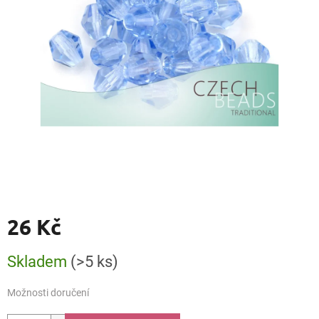
26 Kč
Měrná
Skladem
(>5 ks)
cena:
Možnosti doručení