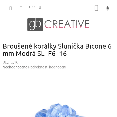
Přejít
NÁKUP
na
CZK
obsah
KOŠÍK
Broušené korálky Sluníčka Bicone 6
mm Modrá SL_F6_16
SL_F6_16
Průměrné
Neohodnoceno
Podrobnosti hodnocení
hodnocení
produktu
je
0,0
z
5
hvězdiček.