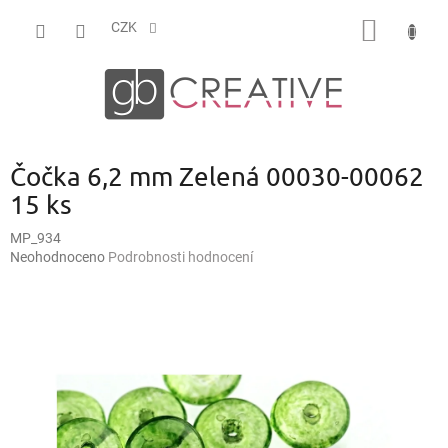
Přejít
NÁKUP
na
CZK
obsah
KOŠÍK
Čočka 6,2 mm Zelená 00030-00062
15 ks
MP_934
Průměrné
Neohodnoceno
Podrobnosti hodnocení
hodnocení
produktu
je
0,0
z
5
hvězdiček.