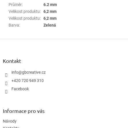
Průměr
:
6.2 mm
Velikost produktu
:
6,2 mm
Velikost produktu
:
6,2 mm
Barva
:
Zelená
Z
á
p
a
Kontakt
t
í
info
@
gbcreative.cz
+420 720 949 310
Facebook
Informace pro vás
Návody