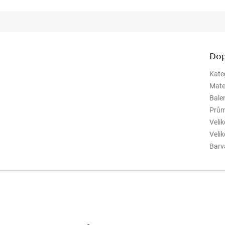
Dop
Kate
Mate
Bale
Prům
Veli
Veli
Barv