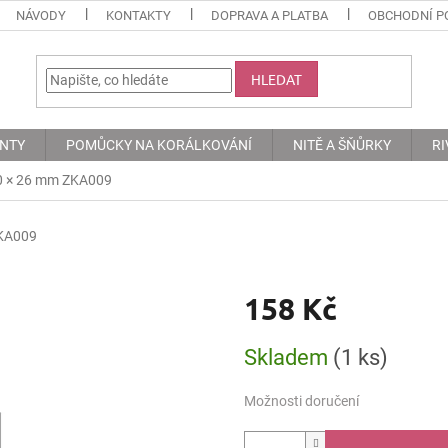
NÁVODY
KONTAKTY
DOPRAVA A PLATBA
OBCHODNÍ P
HLEDAT
ENTY
POMŮCKY NA KORÁLKOVÁNÍ
NITĚ A ŠŇŮRKY
RI
0 × 26 mm ZKA009
KA009
158 Kč
Měrná
Skladem
(1 ks)
cena:
Možnosti doručení