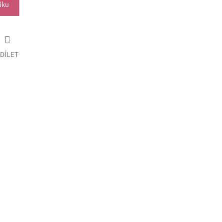
íku
DÍLET