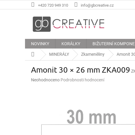
Přejít
+420 720 949 310
info@gbcreative.cz
na
obsah
NOVINKY
KORÁLKY
BIŽUTERNÍ KOMPON
Domů
MINERÁLY
Zkameněliny
Amonit 3
Amonit 30 × 26 mm ZKA009
Z
Průměrné
Neohodnoceno
Podrobnosti hodnocení
hodnocení
produktu
je
0,0
z
5
hvězdiček.