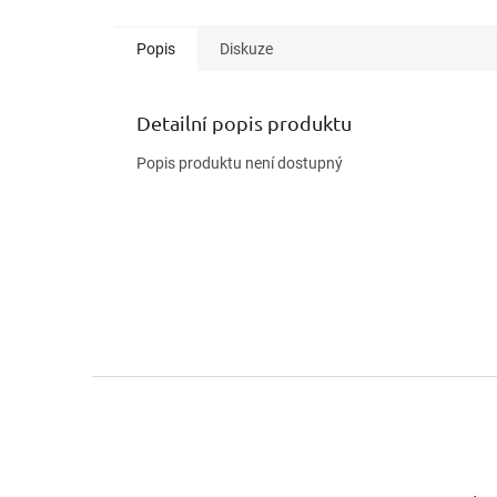
Popis
Diskuze
Detailní popis produktu
Popis produktu není dostupný
Z
á
p
a
t