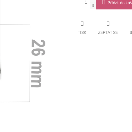
Přidat do koš
TISK
ZEPTAT SE
S