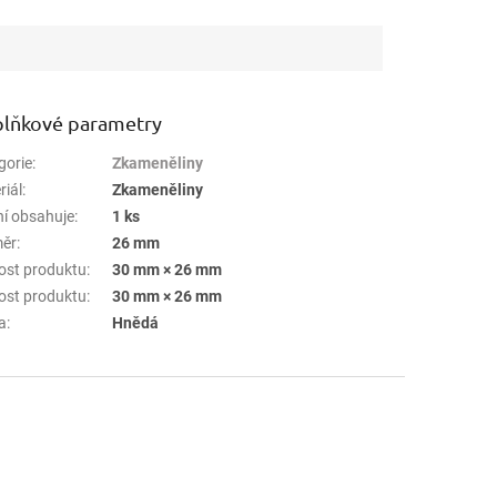
lňkové parametry
gorie
:
Zkameněliny
riál
:
Zkameněliny
ní obsahuje
:
1 ks
ěr
:
26 mm
kost produktu
:
30 mm × 26 mm
kost produktu
:
30 mm × 26 mm
a
:
Hnědá