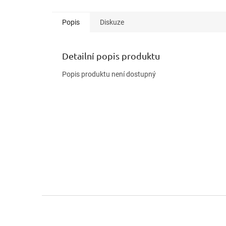
Popis
Diskuze
Detailní popis produktu
Popis produktu není dostupný
Z
á
p