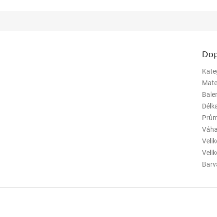
Dop
Kate
Mate
Bale
Délk
Prům
Váha
Veli
Veli
Barv