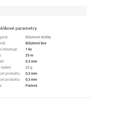
lňkové parametry
gorie
:
Bižuterní drátky
riál
:
Bižuterní kov
ní obsahuje
:
1 ks
a
:
25 m
ěr
:
0,3 mm
 balení
:
25 g
kost produktu
:
0,3 mm
kost produktu
:
0,3 mm
a
:
Fialová