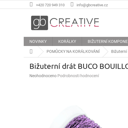
Přejít
+420 720 949 310
info@gbcreative.cz
na
obsah
NOVINKY
KORÁLKY
BIŽUTERNÍ KOMPON
Domů
POMŮCKY NA KORÁLKOVÁNÍ
Bižuterní
Bižuterní drát BUCO BOUILL
Průměrné
Neohodnoceno
Podrobnosti hodnocení
hodnocení
produktu
je
0,0
z
5
hvězdiček.