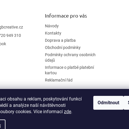
Informace pro vás
Návody
gbcreative.cz
Kontakty
720 949 310
Doprava a platba
ook
Obchodní podmínky
Podmínky ochrany osobních
údajů
Informace o platbě platební
kartou
Reklamační řád
zaci obsahu a reklam, poskytování funkcí
Odmítnout
édií a analýze naší návštěvnosti
oubory cookies. Více informací
zde
.
í
.
Upravit nastavení cookies