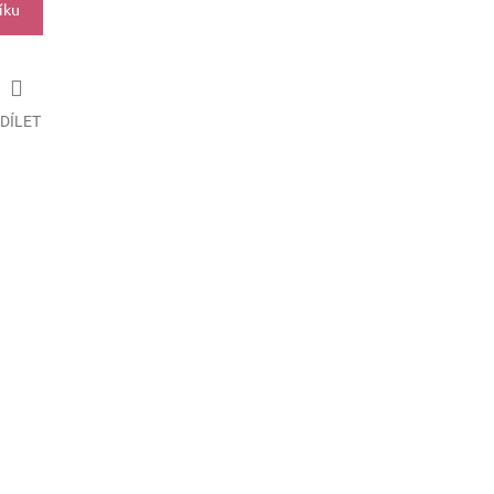
íku
DÍLET