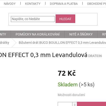
NÁVODY
KONTAKTY
DOPRAVA A PLATBA
OBCHODNÍ P
HLEDAT
ENTY
POMŮCKY NA KORÁLKOVÁNÍ
NITĚ A ŠŇŮRKY
RI
 drátky
Bižuterní drát BUCO BOUILLON EFFECT 0,3 mm Levandulo
ON EFFECT 0,3 mm Levandulová
DRAT036
72 Kč
Měrná
Skladem
(>5 ks)
cena:
Možnosti doručení