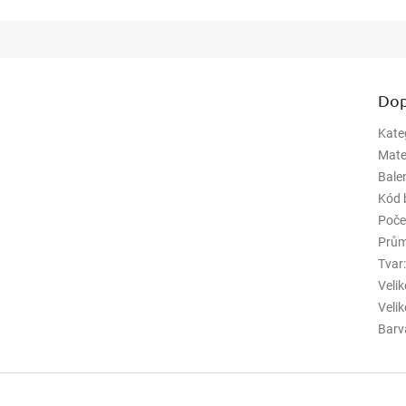
Dop
Kate
Mate
Bale
Kód 
Poče
Prům
Tvar
Veli
Veli
Barv