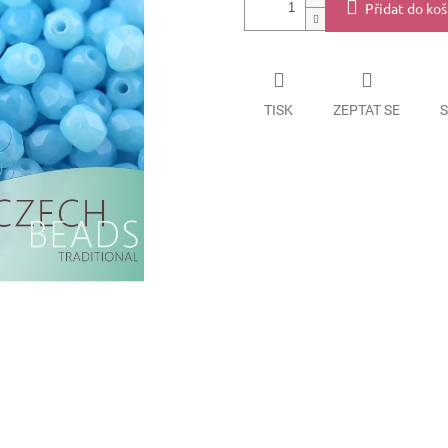
Přidat do koš
TISK
ZEPTAT SE
S