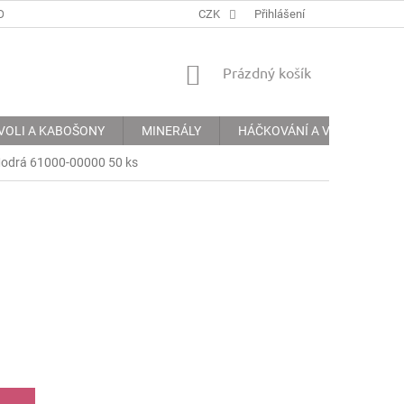
ODMÍNKY
PODMÍNKY OCHRANY OSOBNÍCH ÚDAJŮ
CZK
Přihlášení
INFORMACE 
NÁKUPNÍ
Prázdný košík
KOŠÍK
VOLI A KABOŠONY
MINERÁLY
HÁČKOVÁNÍ A VYŠÍVÁNÍ
Modrá 61000-00000 50 ks