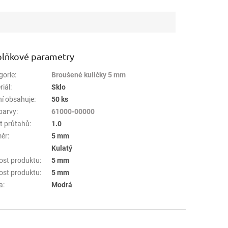
lňkové parametry
gorie
:
Broušené kuličky 5 mm
riál
:
Sklo
ní obsahuje
:
50 ks
barvy
:
61000-00000
t průtahů
:
1.0
ěr
:
5 mm
:
Kulatý
kost produktu
:
5 mm
kost produktu
:
5 mm
a
:
Modrá