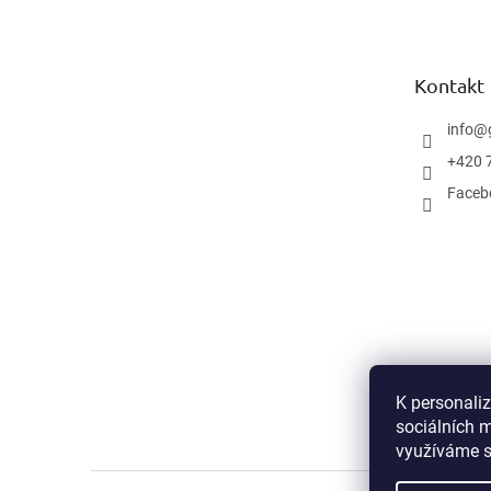
p
a
t
Kontakt
í
info
@
+420 
Faceb
K personali
sociálních m
využíváme s