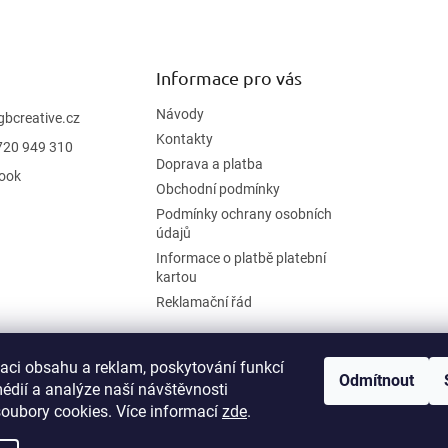
Informace pro vás
Návody
gbcreative.cz
Kontakty
720 949 310
Doprava a platba
ook
Obchodní podmínky
Podmínky ochrany osobních
údajů
Informace o platbě platební
kartou
Reklamační řád
zaci obsahu a reklam, poskytování funkcí
Odmítnout
édií a analýze naší návštěvnosti
oubory cookies. Více informací
zde
.