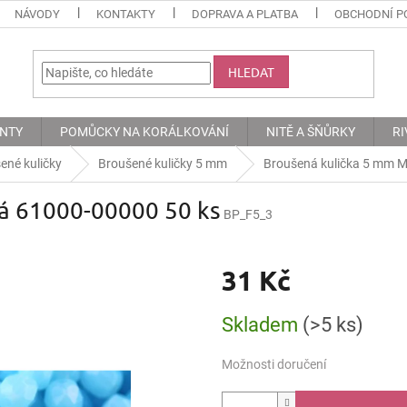
NÁVODY
KONTAKTY
DOPRAVA A PLATBA
OBCHODNÍ P
HLEDAT
ENTY
POMŮCKY NA KORÁLKOVÁNÍ
NITĚ A ŠŇŮRKY
RI
ené kuličky
Broušené kuličky 5 mm
Broušená kulička 5 mm 
á 61000-00000 50 ks
BP_F5_3
31 Kč
Měrná
Skladem
(>5 ks)
cena:
Možnosti doručení