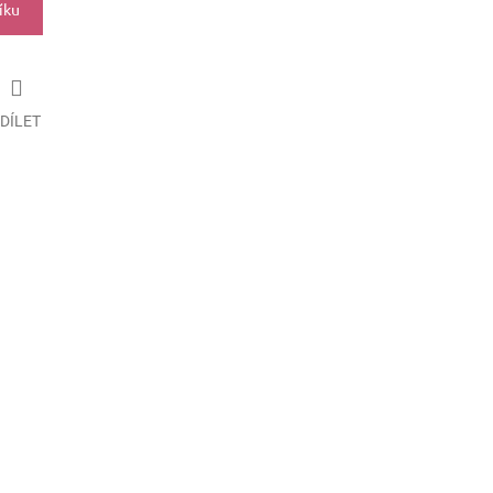
íku
DÍLET