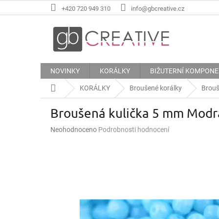
Přejít
+420 720 949 310
info@gbcreative.cz
na
obsah
NOVINKY
KORÁLKY
BIŽUTERNÍ KOMPON
Domů
KORÁLKY
Broušené korálky
Brouš
Broušená kulička 5 mm Modr
Průměrné
Neohodnoceno
Podrobnosti hodnocení
hodnocení
produktu
je
0,0
z
5
hvězdiček.