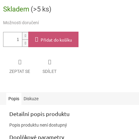
Měrná
Skladem
(>5 ks)
cena:
Možnosti doručení
Přidat do košíku
ZEPTAT SE
SDÍLET
Popis
Diskuze
Detailní popis produktu
Popis produktu není dostupný
Doplňkové parametry