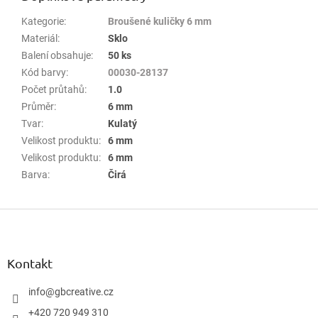
Kategorie
:
Broušené kuličky 6 mm
Materiál
:
Sklo
Balení obsahuje
:
50 ks
Kód barvy
:
00030-28137
Počet průtahů
:
1.0
Průměr
:
6 mm
Tvar
:
Kulatý
Velikost produktu
:
6 mm
Velikost produktu
:
6 mm
Barva
:
Čirá
Z
á
p
a
Kontakt
t
í
info
@
gbcreative.cz
+420 720 949 310