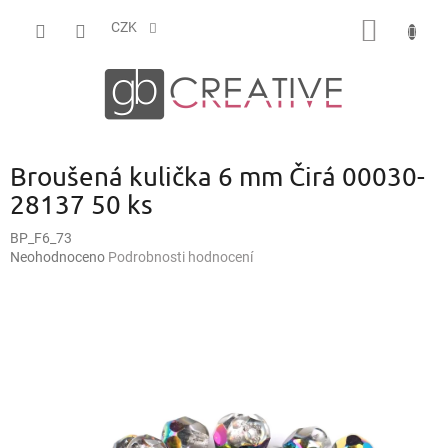
Přejít
NÁKUP
na
CZK
obsah
KOŠÍK
Broušená kulička 6 mm Čirá 00030-
28137 50 ks
BP_F6_73
Průměrné
Neohodnoceno
Podrobnosti hodnocení
hodnocení
produktu
je
0,0
z
5
hvězdiček.