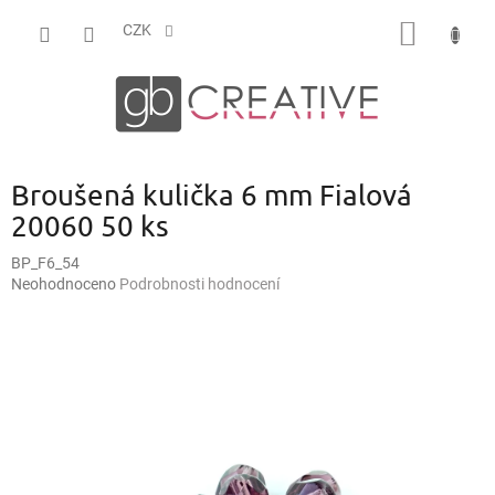
Přejít
NÁKUP
na
CZK
obsah
KOŠÍK
Broušená kulička 6 mm Fialová
20060 50 ks
BP_F6_54
Průměrné
Neohodnoceno
Podrobnosti hodnocení
hodnocení
produktu
je
0,0
z
5
hvězdiček.