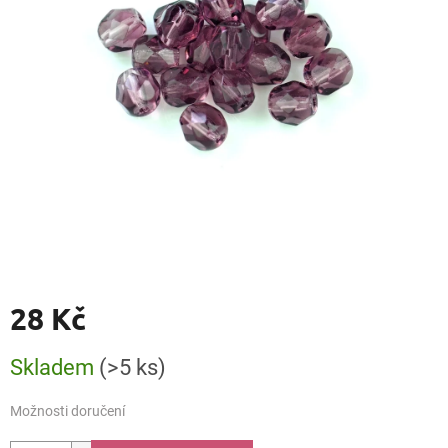
28 Kč
Měrná
Skladem
(>5 ks)
cena:
Možnosti doručení