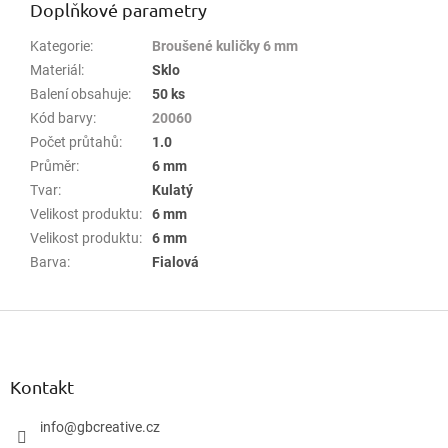
Doplňkové parametry
Kategorie
:
Broušené kuličky 6 mm
Materiál
:
Sklo
Balení obsahuje
:
50 ks
Kód barvy
:
20060
Počet průtahů
:
1.0
Průměr
:
6 mm
Tvar
:
Kulatý
Velikost produktu
:
6 mm
Velikost produktu
:
6 mm
Barva
:
Fialová
Z
á
p
a
Kontakt
t
í
info
@
gbcreative.cz