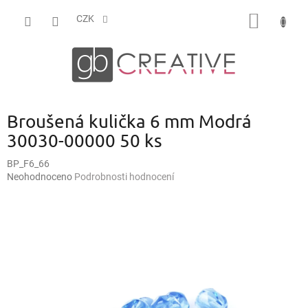
Přejít
NÁKUP
na
CZK
obsah
KOŠÍK
Broušená kulička 6 mm Modrá
30030-00000 50 ks
BP_F6_66
Průměrné
Neohodnoceno
Podrobnosti hodnocení
hodnocení
produktu
je
0,0
z
5
hvězdiček.