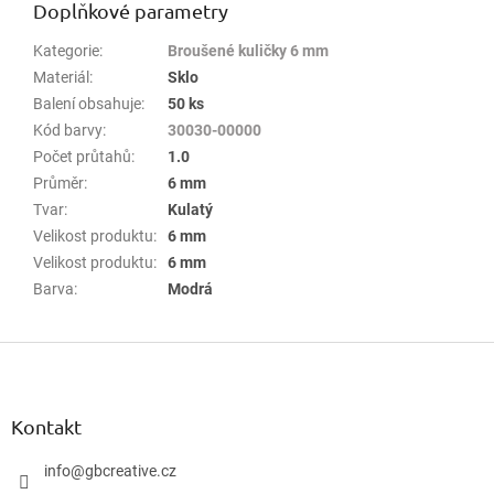
Doplňkové parametry
Kategorie
:
Broušené kuličky 6 mm
Materiál
:
Sklo
Balení obsahuje
:
50 ks
Kód barvy
:
30030-00000
Počet průtahů
:
1.0
Průměr
:
6 mm
Tvar
:
Kulatý
Velikost produktu
:
6 mm
Velikost produktu
:
6 mm
Barva
:
Modrá
Z
á
p
a
Kontakt
t
í
info
@
gbcreative.cz