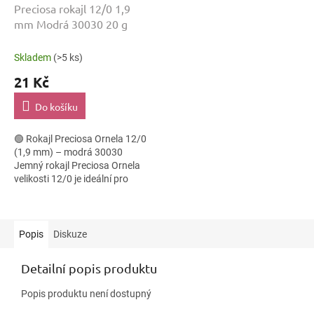
Preciosa rokajl 12/0 1,9
mm Modrá 30030 20 g
Skladem
(>5 ks)
21 Kč
Do košíku
🟢 Rokajl Preciosa Ornela 12/0
(1,9 mm) – modrá 30030
Jemný rokajl Preciosa Ornela
velikosti 12/0 je ideální pro
různé korálkové techniky, kde je
důležitá pravidelnost tvaru a...
Popis
Diskuze
Detailní popis produktu
Popis produktu není dostupný