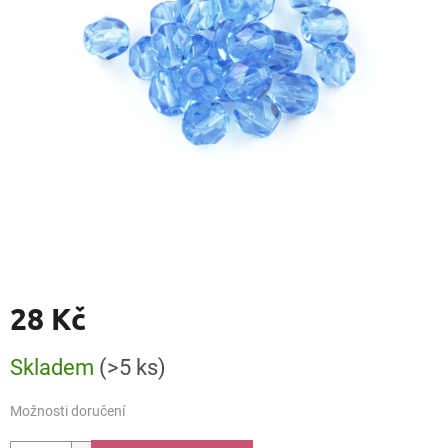
28 Kč
Měrná
Skladem
(>5 ks)
cena:
Možnosti doručení