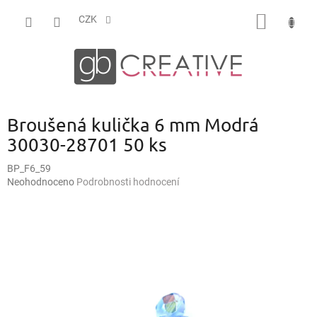
Přejít
NÁKUP
na
CZK
obsah
KOŠÍK
Broušená kulička 6 mm Modrá
30030-28701 50 ks
BP_F6_59
Průměrné
Neohodnoceno
Podrobnosti hodnocení
hodnocení
produktu
je
0,0
z
5
hvězdiček.