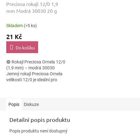
Preciosa rokajl 12/0 1,9
mm Modrá 30030 20 g
Skladem
(>5 ks)
21 Kč
Do košíku
🟢 Rokajl Preciosa Ornela 12/0
(1,9 mm) – modrá 30030
Jemný rokajl Preciosa Ornela
velikosti 12/0 je ideální pro
různé korálkové techniky, kde je
důležitá pravidelnost tvaru a...
Popis
Diskuze
Detailní popis produktu
Popis produktu není dostupný