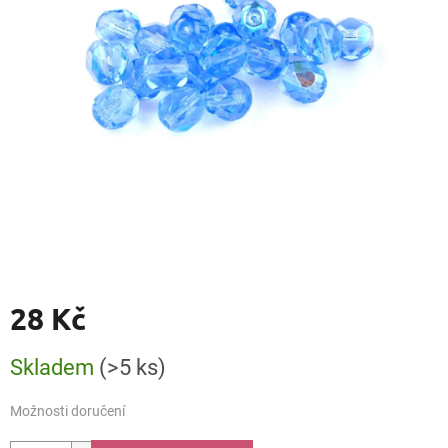
28 Kč
Měrná
Skladem
(>5 ks)
cena:
Možnosti doručení