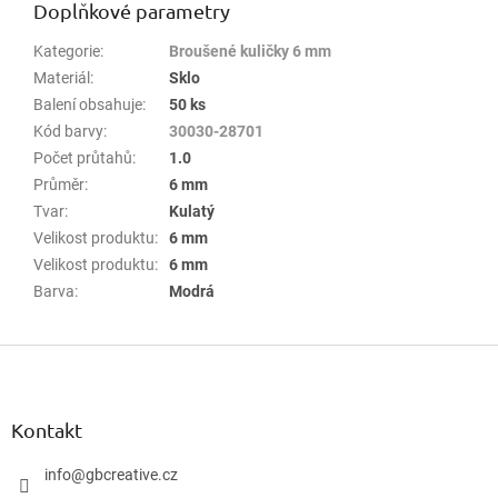
Doplňkové parametry
Kategorie
:
Broušené kuličky 6 mm
Materiál
:
Sklo
Balení obsahuje
:
50 ks
Kód barvy
:
30030-28701
Počet průtahů
:
1.0
Průměr
:
6 mm
Tvar
:
Kulatý
Velikost produktu
:
6 mm
Velikost produktu
:
6 mm
Barva
:
Modrá
Z
á
p
a
Kontakt
t
í
info
@
gbcreative.cz