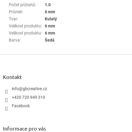
Počet průtahů
:
1.0
Průměr
:
6 mm
Tvar
:
Kulatý
Velikost produktu
:
6 mm
Velikost produktu
:
6 mm
Barva
:
Šedá
Z
á
p
a
Kontakt
t
í
info
@
gbcreative.cz
+420 720 949 310
Facebook
Informace pro vás