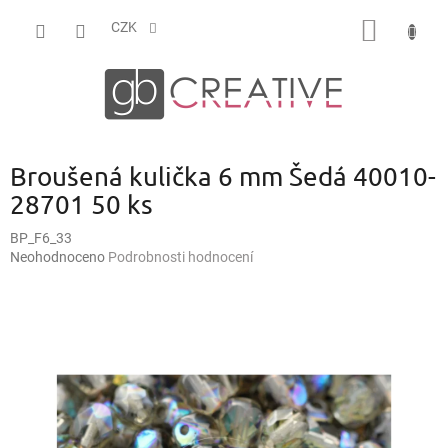
Přejít
NÁKUP
na
CZK
obsah
KOŠÍK
Broušená kulička 6 mm Šedá 40010-
28701 50 ks
BP_F6_33
Průměrné
Neohodnoceno
Podrobnosti hodnocení
hodnocení
produktu
je
0,0
z
5
hvězdiček.