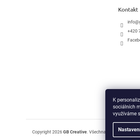
t
Kontakt
í
info
@
+420 
Faceb
K personali
sociálních m
využíváme s
Nastaven
Copyright 2026
GB Creative
. Všechna práva vyhrazena