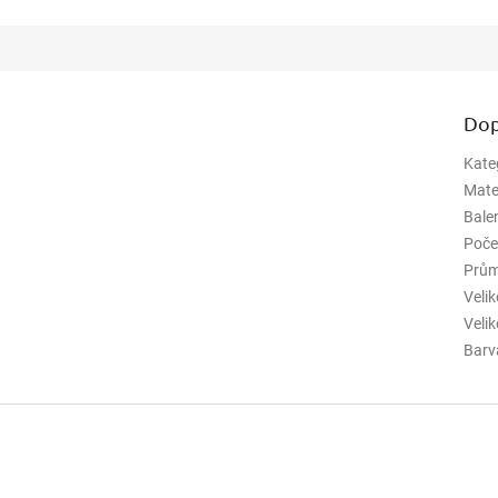
Dop
Kate
Mate
Bale
Poče
Prům
Veli
Veli
Barv