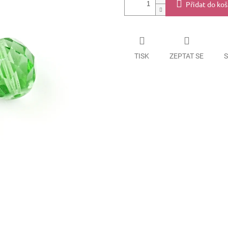
Přidat do koš
TISK
ZEPTAT SE
S