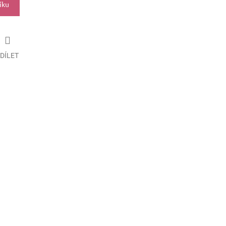
íku
DÍLET