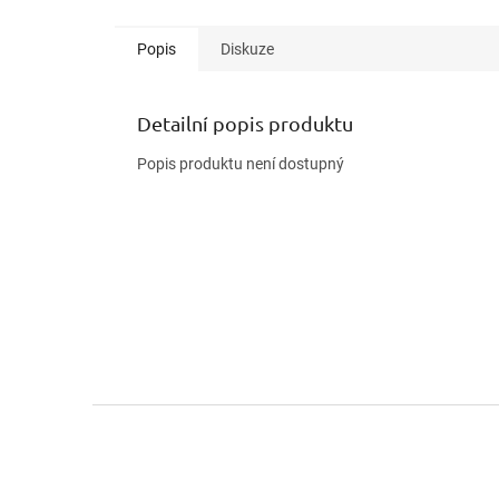
Popis
Diskuze
Detailní popis produktu
Popis produktu není dostupný
Z
á
p
a