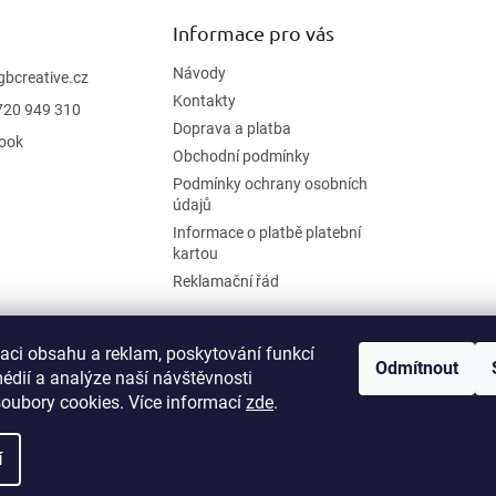
Informace pro vás
Návody
gbcreative.cz
Kontakty
720 949 310
Doprava a platba
ook
Obchodní podmínky
Podmínky ochrany osobních
údajů
Informace o platbě platební
kartou
Reklamační řád
zaci obsahu a reklam, poskytování funkcí
Odmítnout
édií a analýze naší návštěvnosti
oubory cookies. Více informací
zde
.
í
.
Upravit nastavení cookies