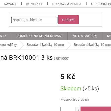
NÁVODY
KONTAKTY
DOPRAVA A PLATBA
OBCHODNÍ P
HLEDAT
ENTY
POMŮCKY NA KORÁLKOVÁNÍ
NITĚ A ŠŇŮRKY
RI
ené kuličky
Broušené kuličky 10 mm
Broušené kuličky 10 mm
ená BRK10001 3 ks
BRK10001
5 Kč
Měrná
Skladem
(>5 ks)
cena:
Možnosti doručení