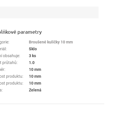
lňkové parametry
gorie
:
Broušené kuličky 10 mm
riál
:
Sklo
ní obsahuje
:
3 ks
t průtahů
:
1.0
ěr
:
10 mm
kost produktu
:
10 mm
kost produktu
:
10 mm
a
:
Zelená