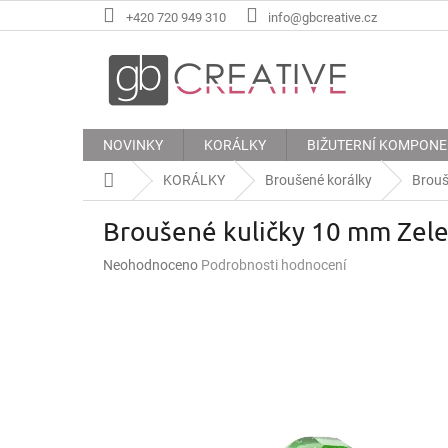
Přejít
+420 720 949 310
info@gbcreative.cz
na
obsah
NOVINKY
KORÁLKY
BIŽUTERNÍ KOMPON
Domů
KORÁLKY
Broušené korálky
Brouš
Broušené kuličky 10 mm Zel
Průměrné
Neohodnoceno
Podrobnosti hodnocení
hodnocení
produktu
je
0,0
z
5
hvězdiček.