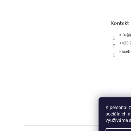
p
a
t
Kontakt
í
info
@
+420 
Faceb
K personali
sociálních m
využíváme s