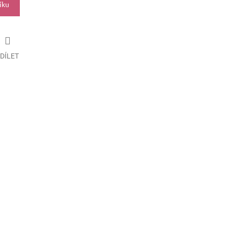
íku
DÍLET