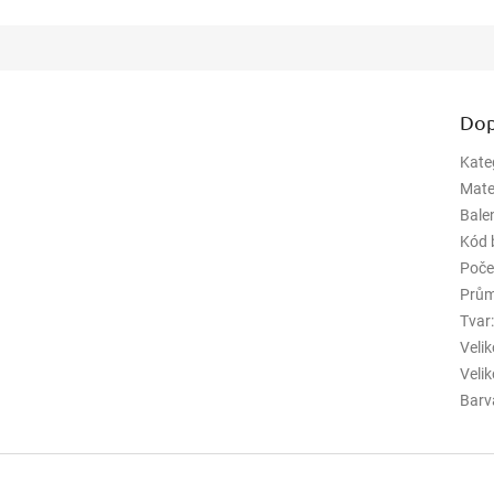
Dop
Kate
Mate
Bale
Kód 
Poče
Prům
Tvar
Veli
Veli
Barv