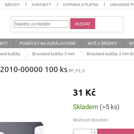
NÁVODY
KONTAKTY
DOPRAVA A PLATBA
OBCHODNÍ P
HLEDAT
ENTY
POMŮCKY NA KORÁLKOVÁNÍ
NITĚ A ŠŇŮRKY
RI
ené kuličky
Broušené kuličky 3 mm
Broušené kuličky 3 mm B
02010-00000 100 ks
BP_F3_5
31 Kč
Měrná
Skladem
(>5 ks)
cena:
Možnosti doručení