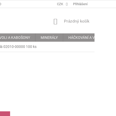
ODMÍNKY
PODMÍNKY OCHRANY OSOBNÍCH ÚDAJŮ
CZK
Přihlášení
INFORMACE 
NÁKUPNÍ
Prázdný košík
KOŠÍK
VOLI A KABOŠONY
MINERÁLY
HÁČKOVÁNÍ A VYŠÍVÁNÍ
ílá 02010-00000 100 ks