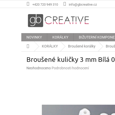
Přejít
+420 720 949 310
info@gbcreative.cz
na
obsah
NOVINKY
KORÁLKY
BIŽUTERNÍ KOMPON
Domů
KORÁLKY
Broušené korálky
Brouš
Broušené kuličky 3 mm Bílá 
Průměrné
Neohodnoceno
Podrobnosti hodnocení
hodnocení
produktu
je
0,0
z
5
hvězdiček.