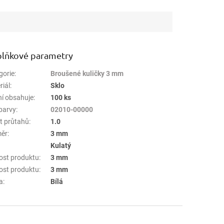
lňkové parametry
gorie
:
Broušené kuličky 3 mm
riál
:
Sklo
ní obsahuje
:
100 ks
barvy
:
02010-00000
t průtahů
:
1.0
ěr
:
3 mm
:
Kulatý
kost produktu
:
3 mm
kost produktu
:
3 mm
a
:
Bílá