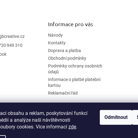
Informace pro vás
Návody
gbcreative.cz
Kontakty
720 949 310
Doprava a platba
ook
Obchodní podmínky
Podmínky ochrany osobních
údajů
Informace o platbě platební
kartou
Reklamační řád
zaci obsahu a reklam, poskytování funkcí
Odmítnout
édií a analýze naší návštěvnosti
oubory cookies. Více informací
zde
.