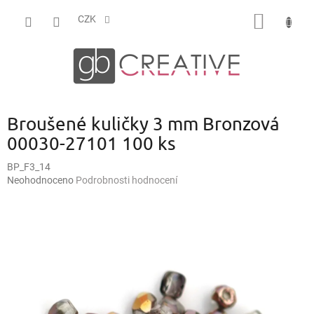
Přejít
NÁKUP
na
CZK
obsah
KOŠÍK
Broušené kuličky 3 mm Bronzová
00030-27101 100 ks
BP_F3_14
Průměrné
Neohodnoceno
Podrobnosti hodnocení
hodnocení
produktu
je
0,0
z
5
hvězdiček.