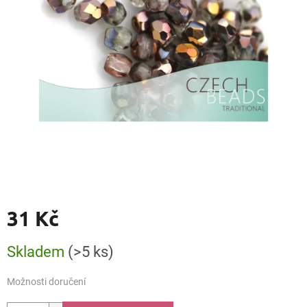
31 Kč
Měrná
Skladem
(>5 ks)
cena:
Možnosti doručení