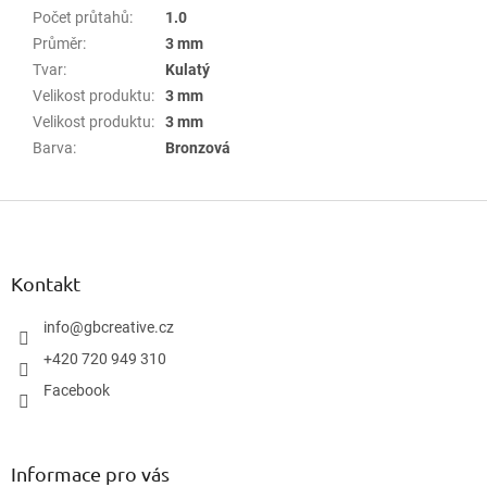
Počet průtahů
:
1.0
Průměr
:
3 mm
Tvar
:
Kulatý
Velikost produktu
:
3 mm
Velikost produktu
:
3 mm
Barva
:
Bronzová
Z
á
p
a
Kontakt
t
í
info
@
gbcreative.cz
+420 720 949 310
Facebook
Informace pro vás