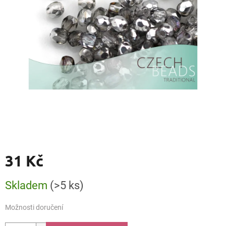
31 Kč
Měrná
Skladem
(>5 ks)
cena:
Možnosti doručení