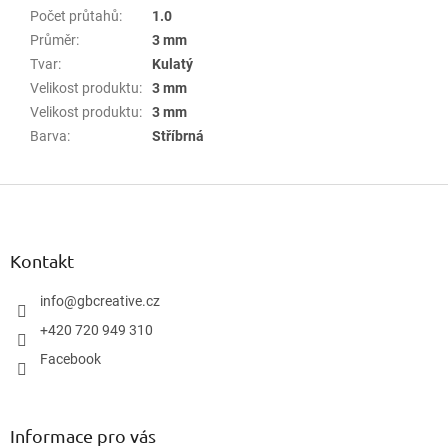
Počet průtahů
:
1.0
Průměr
:
3 mm
Tvar
:
Kulatý
Velikost produktu
:
3 mm
Velikost produktu
:
3 mm
Barva
:
Stříbrná
Z
á
p
a
Kontakt
t
í
info
@
gbcreative.cz
+420 720 949 310
Facebook
Informace pro vás