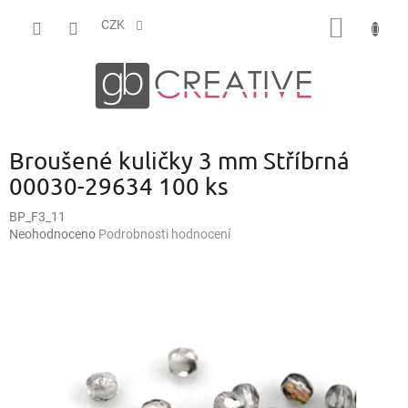
Přejít
NÁKUP
na
CZK
obsah
KOŠÍK
Broušené kuličky 3 mm Stříbrná
00030-29634 100 ks
BP_F3_11
Průměrné
Neohodnoceno
Podrobnosti hodnocení
hodnocení
produktu
je
0,0
z
5
hvězdiček.