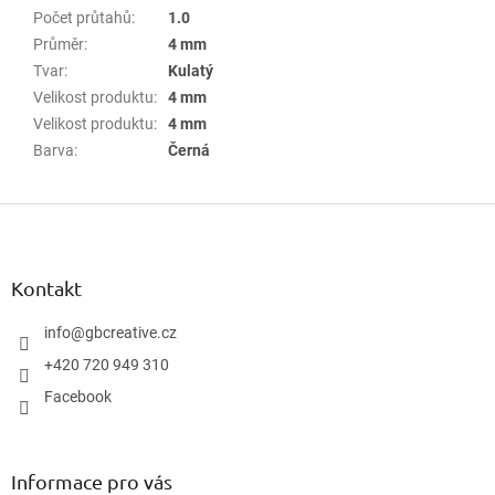
Počet průtahů
:
1.0
Průměr
:
4 mm
Tvar
:
Kulatý
Velikost produktu
:
4 mm
Velikost produktu
:
4 mm
Barva
:
Černá
Z
á
p
a
Kontakt
t
í
info
@
gbcreative.cz
+420 720 949 310
Facebook
Informace pro vás