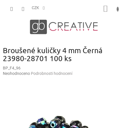
Přejít
NÁKUP
na
CZK
obsah
KOŠÍK
Broušené kuličky 4 mm Černá
23980-28701 100 ks
BP_F4_96
Průměrné
Neohodnoceno
Podrobnosti hodnocení
hodnocení
produktu
je
0,0
z
5
hvězdiček.