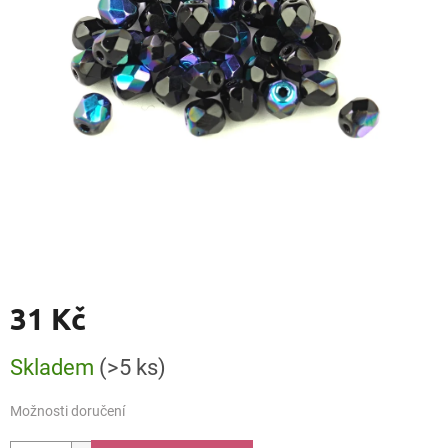
31 Kč
Měrná
Skladem
(>5 ks)
cena:
Možnosti doručení