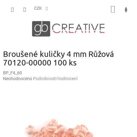
Přejít
NÁKUP
na
CZK
obsah
KOŠÍK
Broušené kuličky 4 mm Růžová
70120-00000 100 ks
BP_F4_60
Průměrné
Neohodnoceno
Podrobnosti hodnocení
hodnocení
produktu
je
0,0
z
5
hvězdiček.