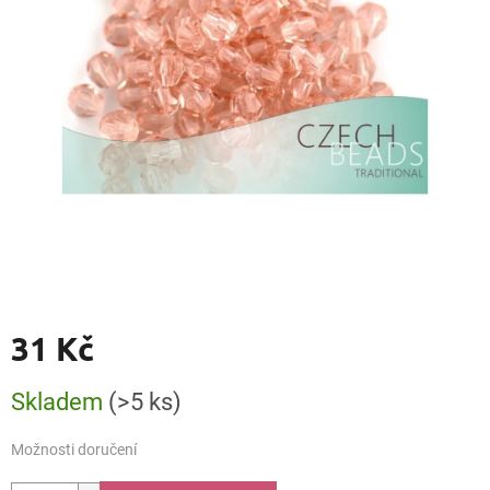
31 Kč
Měrná
Skladem
(>5 ks)
cena:
Možnosti doručení