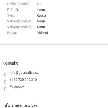
Počet průtahů
:
1.0
Průměr
:
4 mm
Tvar
:
Kulatý
Velikost produktu
:
4 mm
Velikost produktu
:
4 mm
Barva
:
Růžová
Z
á
p
a
Kontakt
t
í
info
@
gbcreative.cz
+420 720 949 310
Facebook
Informace pro vás