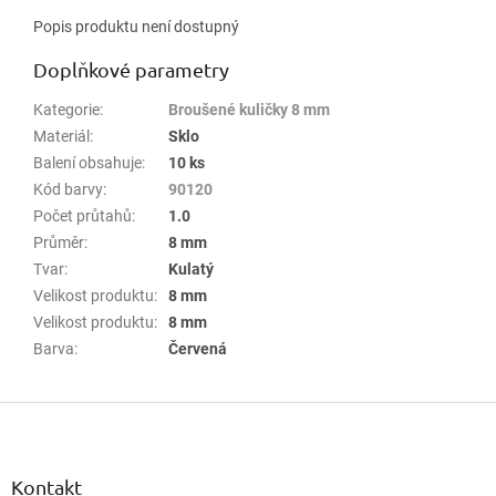
Popis produktu není dostupný
Doplňkové parametry
Kategorie
:
Broušené kuličky 8 mm
Materiál
:
Sklo
Balení obsahuje
:
10 ks
Kód barvy
:
90120
Počet průtahů
:
1.0
Průměr
:
8 mm
Tvar
:
Kulatý
Velikost produktu
:
8 mm
Velikost produktu
:
8 mm
Barva
:
Červená
Z
á
p
a
Kontakt