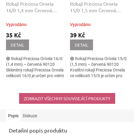
Rokajl Preciosa Ornela
Rokajl Preciosa Ornela
16/0 1,4 mm Červená
15/0 1,5 mm Červená
90120 20 g
90120 50 g
Vyprodáno
Vyprodáno
35 Kč
39 Kč
DETAIL
DETAIL
🟢 Rokajl Preciosa Ornela 16/0
🟢 Rokajl Preciosa Ornela 15/0
(1,4 mm) – červená 90120
(1,5 mm) – červená 90120
Skleněný rokajl Preciosa Ornela
Kvalitní rokajl Preciosa Ornela
velikosti 16/0 je určen pro velmi
ve velikosti 15/0 je určen pro
jemné a detailní korálkové
jemné korálkové techniky, kde
práce, kde záleží na...
je důležitá pravidelnost,...
ZOBRAZIT VŠECHNY SOUVISEJÍCÍ PRODUKTY
Popis
Diskuze
Detailní popis produktu