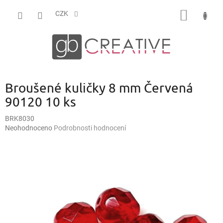
Přejít
NÁKUP
na
CZK
obsah
KOŠÍK
Broušené kuličky 8 mm Červená
90120 10 ks
BRK8030
Průměrné
Neohodnoceno
Podrobnosti hodnocení
hodnocení
produktu
je
0,0
z
5
hvězdiček.