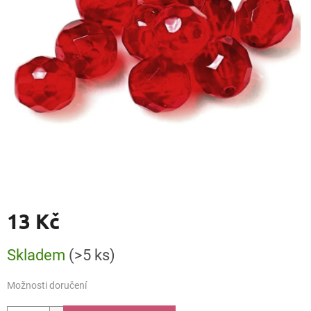
13 Kč
Měrná
Skladem
(>5 ks)
cena:
Možnosti doručení