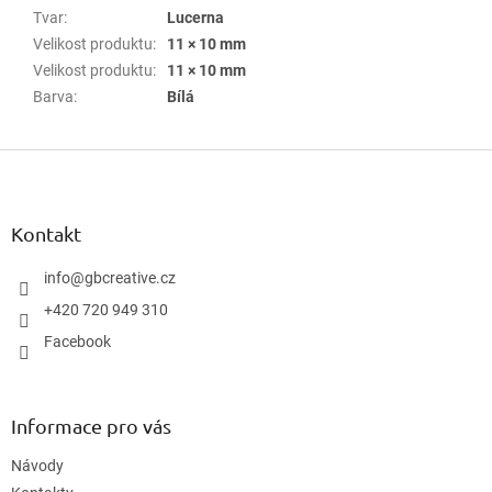
Tvar
:
Lucerna
Velikost produktu
:
11 × 10 mm
Velikost produktu
:
11 × 10 mm
Barva
:
Bílá
Z
á
p
a
Kontakt
t
í
info
@
gbcreative.cz
+420 720 949 310
Facebook
Informace pro vás
Návody