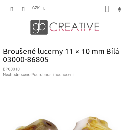
Přejít
NÁKUP
na
CZK
obsah
KOŠÍK
Broušené lucerny 11 × 10 mm Bílá
03000-86805
BP00010
Průměrné
Neohodnoceno
Podrobnosti hodnocení
hodnocení
produktu
je
0,0
z
5
hvězdiček.