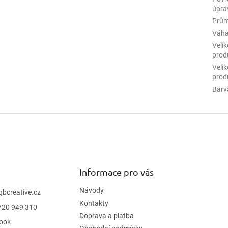
úpra
Prům
Váha
Velik
prod
Velik
prod
Barv
Informace pro vás
Návody
gbcreative.cz
Kontakty
720 949 310
Doprava a platba
ook