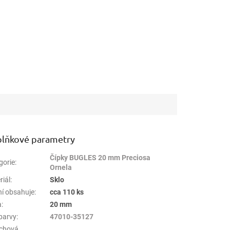
lňkové parametry
Čípky BUGLES 20 mm Preciosa
gorie
:
Ornela
riál
:
Sklo
ní obsahuje
:
cca 110 ks
a
:
20 mm
barvy
:
47010-35127
chová