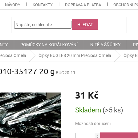
NÁVODY
KONTAKTY
DOPRAVA A PLATBA
OBCHODNÍ P
HLEDAT
ENTY
POMŮCKY NA KORÁLKOVÁNÍ
NITĚ A ŠŇŮRKY
RI
eciosa Ornela
Čípky BUGLES 20 mm Preciosa Ornela
Čípky 
010-35127 20 g
BUG20-11
31 Kč
Měrná
Skladem
(>5 ks)
cena:
Možnosti doručení