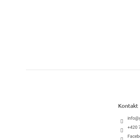
Z
á
p
a
t
Kontakt
í
info
@
+420 
Faceb