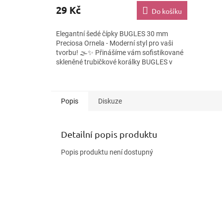
29 Kč
Do košíku
Elegantní šedé čípky BUGLES 30 mm
Preciosa Ornela - Moderní styl pro vaši
tvorbu! 🌫️✨ Přinášíme vám sofistikované
skleněné trubičkové korálky BUGLES v
nadčasové šedé barvě od...
Popis
Diskuze
Detailní popis produktu
Popis produktu není dostupný