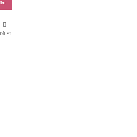
íku
DÍLET