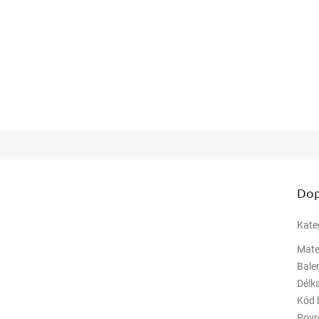
Dop
Kate
Mate
Bale
Délk
Kód 
Povr