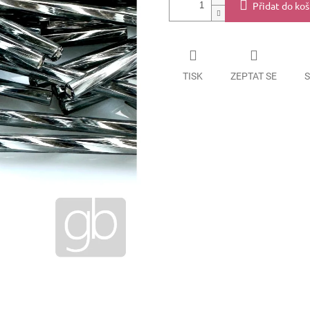
Přidat do koš
TISK
ZEPTAT SE
S