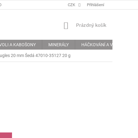
ODMÍNKY
PODMÍNKY OCHRANY OSOBNÍCH ÚDAJŮ
CZK
Přihlášení
INFORMACE 
NÁKUPNÍ
Prázdný košík
KOŠÍK
VOLI A KABOŠONY
MINERÁLY
HÁČKOVÁNÍ A VYŠÍVÁNÍ
Bugles 20 mm Šedá 47010-35127 20 g