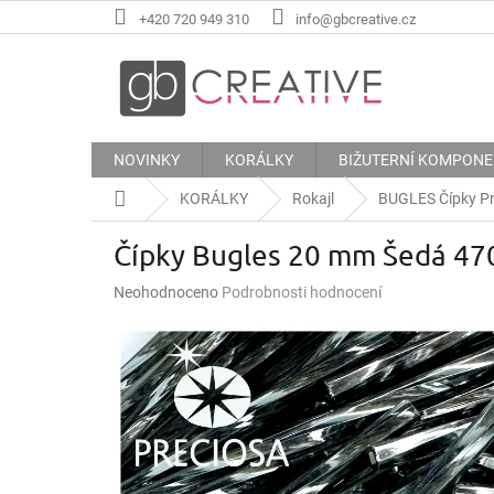
Přejít
+420 720 949 310
info@gbcreative.cz
na
obsah
NOVINKY
KORÁLKY
BIŽUTERNÍ KOMPON
Domů
KORÁLKY
Rokajl
BUGLES Čípky Pr
Čípky Bugles 20 mm Šedá 47
Průměrné
Neohodnoceno
Podrobnosti hodnocení
hodnocení
produktu
je
0,0
z
5
hvězdiček.