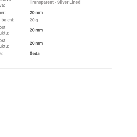
Transparent - Silver Lined
va
:
ěr
:
20 mm
 balení
:
20 g
ost
20 mm
uktu
:
ost
20 mm
uktu
:
a
:
Šedá