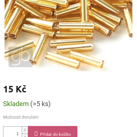
15 Kč
Měrná
Skladem
(>5 ks)
cena:
Možnosti doručení
Přidat do košíku