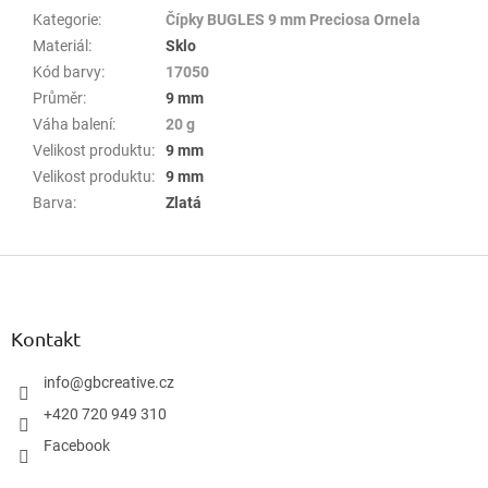
Kategorie
:
Čípky BUGLES 9 mm Preciosa Ornela
Materiál
:
Sklo
Kód barvy
:
17050
Průměr
:
9 mm
Váha balení
:
20 g
Velikost produktu
:
9 mm
Velikost produktu
:
9 mm
Barva
:
Zlatá
Z
á
p
a
Kontakt
t
í
info
@
gbcreative.cz
+420 720 949 310
Facebook