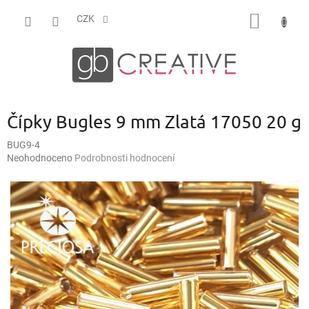
Přejít
NÁKUP
na
CZK
obsah
KOŠÍK
Čípky Bugles 9 mm Zlatá 17050 20 g
BUG9-4
Průměrné
Neohodnoceno
Podrobnosti hodnocení
hodnocení
produktu
je
0,0
z
5
hvězdiček.