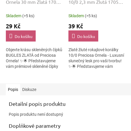
Ornela 30 mm Zlatá 17050
10/0 2,3 mm Žlutá 17050
20 g
50 g
Skladem
(>5 ks)
Skladem
(>5 ks)
29 Kč
39 Kč
Do košíku
Do košíku
Objevte krásu skleněných čípků
Zlatě žluté rokajlové korálky
BUGLES ZLATÁ od Preciosa
10/0 Preciosa Ornela - Luxusní
Ornela! ✨🌟 Představujeme
slunečný lesk pro vaši tvorbu!
vám prémiové skleněné čípky
✨🌟 Představujeme vám
BUGLES v nádherné zlaté
prémiové rokajlové korálky
barvě od světoznámého
velikosti 10/0 v nádherné
českého výrobce...
zlatě...
Popis
Diskuze
Detailní popis produktu
Popis produktu není dostupný
Doplňkové parametry