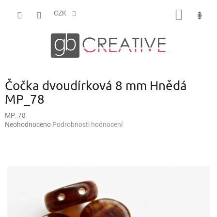
Přejít
NÁKUP
na
CZK
obsah
KOŠÍK
Čočka dvoudírková 8 mm Hnědá
MP_78
MP_78
Průměrné
Neohodnoceno
Podrobnosti hodnocení
hodnocení
produktu
je
0,0
z
5
hvězdiček.