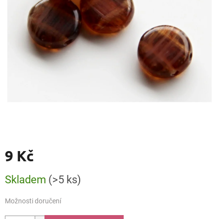
9 Kč
Měrná
Skladem
(>5 ks)
cena:
Možnosti doručení