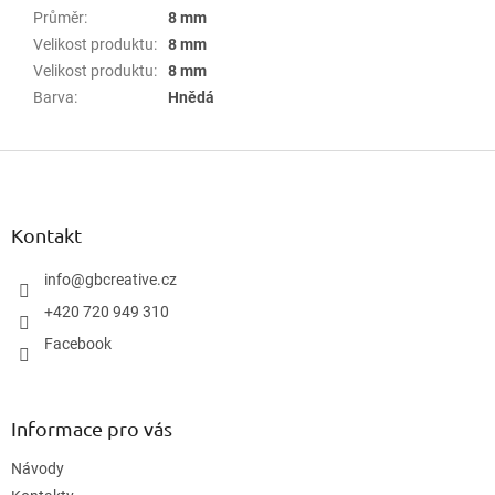
Průměr
:
8 mm
Velikost produktu
:
8 mm
Velikost produktu
:
8 mm
Barva
:
Hnědá
Z
á
p
a
Kontakt
t
í
info
@
gbcreative.cz
+420 720 949 310
Facebook
Informace pro vás
Návody