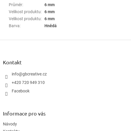
Průměr
:
6 mm
Velikost produktu
:
6 mm
Velikost produktu
:
6 mm
Barva
:
Hnědá
Z
á
p
a
Kontakt
t
í
info
@
gbcreative.cz
+420 720 949 310
Facebook
Informace pro vás
Návody