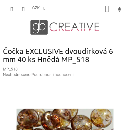
Přejít
NÁKUP
na
CZK
obsah
KOŠÍK
Čočka EXCLUSIVE dvoudírková 6
mm 40 ks Hnědá MP_518
MP_518
Průměrné
Neohodnoceno
Podrobnosti hodnocení
hodnocení
produktu
je
0,0
z
5
hvězdiček.