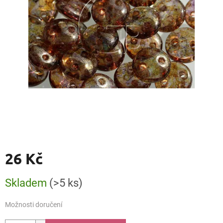
26 Kč
Měrná
Skladem
(>5 ks)
cena:
Možnosti doručení