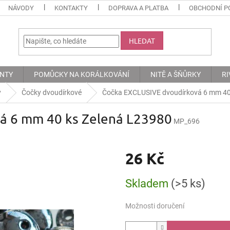
NÁVODY
KONTAKTY
DOPRAVA A PLATBA
OBCHODNÍ P
HLEDAT
ENTY
POMŮCKY NA KORÁLKOVÁNÍ
NITĚ A ŠŇŮRKY
RI
y
Čočky dvoudírkové
Čočka EXCLUSIVE dvoudírková 6 mm 40
á 6 mm 40 ks Zelená L23980
MP_696
26 Kč
Měrná
Skladem
(>5 ks)
cena:
Možnosti doručení