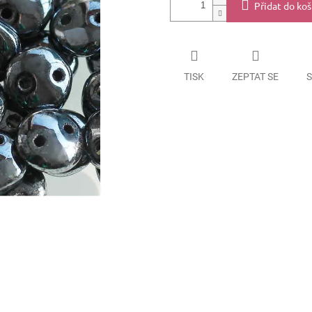
Přidat do koš
TISK
ZEPTAT SE
S