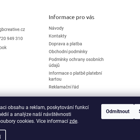
Informace pro vás
Návody
gbcreative.cz
Kontakty
720 949 310
Doprava a platba
ook
Obchodní podmínky
Podmínky ochrany osobních
údajů
Informace o platbě platební
kartou
Reklamační řád
zaci obsahu a reklam, poskytování funkcí
Odmítnout
édií a analýze naší návštěvnosti
oubory cookies. Více informací
zde
.
í
.
Upravit nastavení cookies