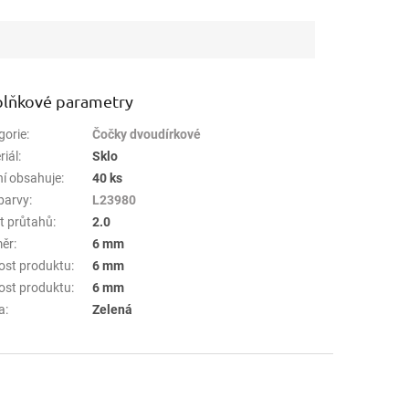
lňkové parametry
gorie
:
Čočky dvoudírkové
riál
:
Sklo
ní obsahuje
:
40 ks
barvy
:
L23980
t průtahů
:
2.0
ěr
:
6 mm
kost produktu
:
6 mm
kost produktu
:
6 mm
a
:
Zelená