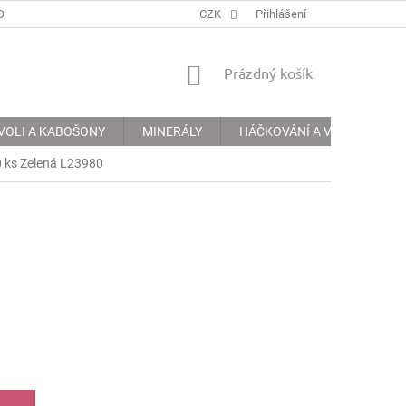
ODMÍNKY
PODMÍNKY OCHRANY OSOBNÍCH ÚDAJŮ
CZK
Přihlášení
INFORMACE 
NÁKUPNÍ
Prázdný košík
KOŠÍK
VOLI A KABOŠONY
MINERÁLY
HÁČKOVÁNÍ A VYŠÍVÁNÍ
 ks Zelená L23980