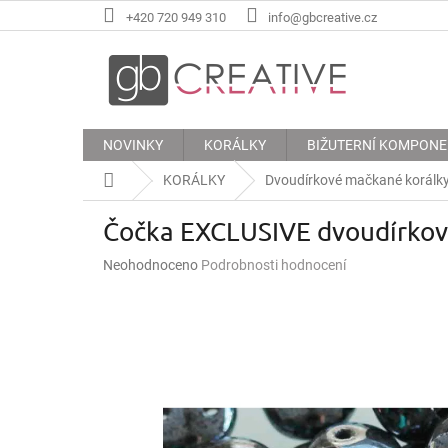
Přejít
+420 720 949 310
info@gbcreative.cz
na
obsah
NOVINKY
KORÁLKY
BIŽUTERNÍ KOMPON
Domů
KORÁLKY
Dvoudírkové mačkané korálk
Čočka EXCLUSIVE dvoudírkov
Průměrné
Neohodnoceno
Podrobnosti hodnocení
hodnocení
produktu
je
0,0
z
5
hvězdiček.