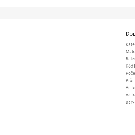
Dop
Kate
Mate
Bale
Kód 
Poče
Prům
Veli
Veli
Barv