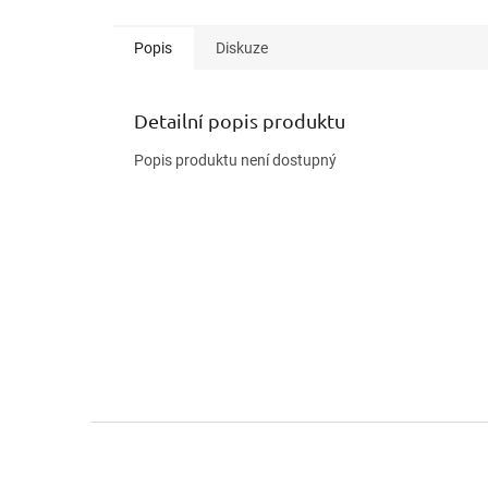
Popis
Diskuze
Detailní popis produktu
Popis produktu není dostupný
Z
á
p