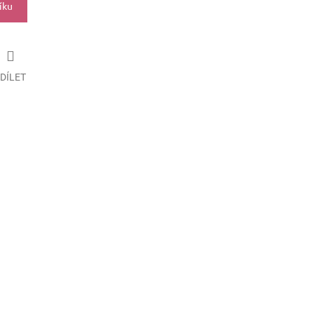
íku
DÍLET