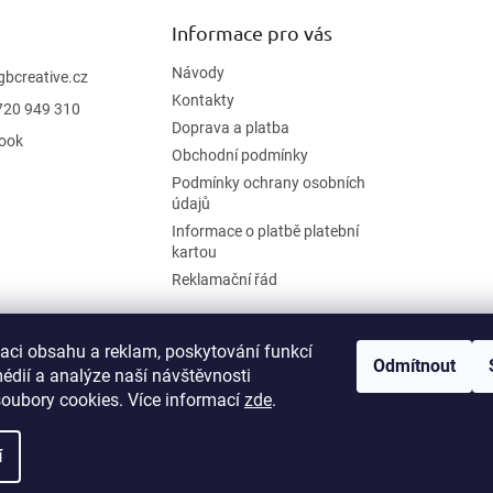
Informace pro vás
Návody
gbcreative.cz
Kontakty
720 949 310
Doprava a platba
ook
Obchodní podmínky
Podmínky ochrany osobních
údajů
Informace o platbě platební
kartou
Reklamační řád
zaci obsahu a reklam, poskytování funkcí
Odmítnout
édií a analýze naší návštěvnosti
oubory cookies. Více informací
zde
.
í
.
Upravit nastavení cookies