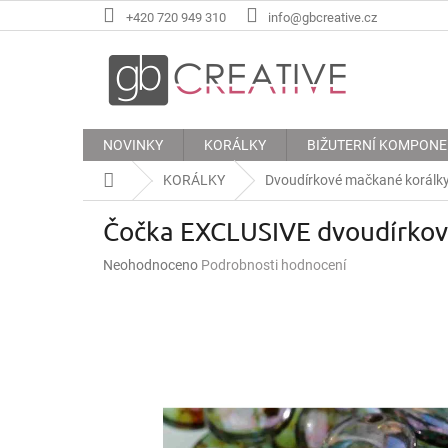
Přejít
+420 720 949 310
info@gbcreative.cz
na
obsah
NOVINKY
KORÁLKY
BIŽUTERNÍ KOMPON
Domů
KORÁLKY
Dvoudírkové mačkané korálk
Čočka EXCLUSIVE dvoudírkov
Průměrné
Neohodnoceno
Podrobnosti hodnocení
hodnocení
produktu
je
0,0
z
5
hvězdiček.