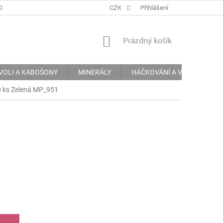
ODMÍNKY
PODMÍNKY OCHRANY OSOBNÍCH ÚDAJŮ
CZK
Přihlášení
INFORMACE 
NÁKUPNÍ
Prázdný košík
KOŠÍK
VOLI A KABOŠONY
MINERÁLY
HÁČKOVÁNÍ A VYŠÍVÁNÍ
 ks Zelená MP_951