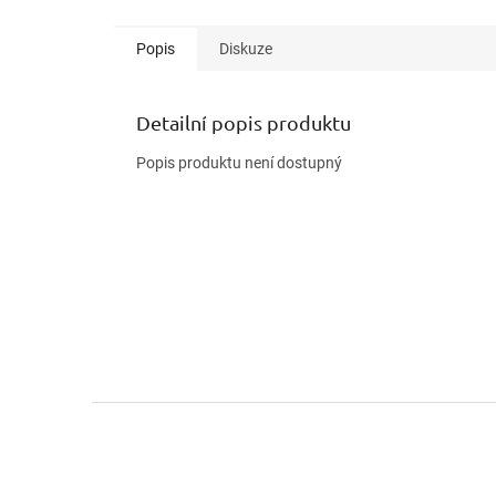
Popis
Diskuze
Detailní popis produktu
Popis produktu není dostupný
Z
á
p
a