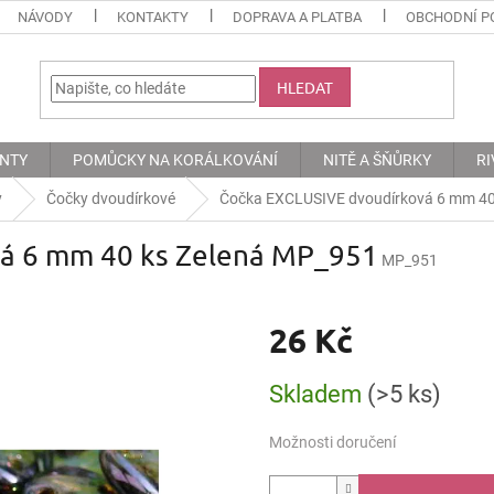
NÁVODY
KONTAKTY
DOPRAVA A PLATBA
OBCHODNÍ P
HLEDAT
ENTY
POMŮCKY NA KORÁLKOVÁNÍ
NITĚ A ŠŇŮRKY
RI
y
Čočky dvoudírkové
Čočka EXCLUSIVE dvoudírková 6 mm 40
á 6 mm 40 ks Zelená MP_951
MP_951
26 Kč
Měrná
Skladem
(>5 ks)
cena:
Možnosti doručení