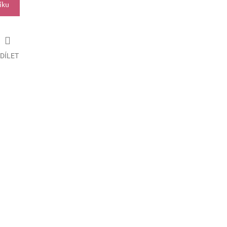
íku
DÍLET