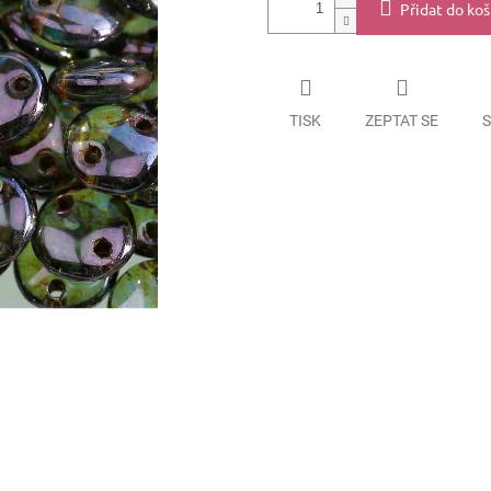
Přidat do koš
TISK
ZEPTAT SE
S