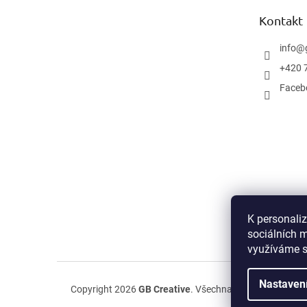
t
Kontakt
í
info
@
+420 
Faceb
K personali
sociálních m
využíváme s
Nastaven
Copyright 2026
GB Creative
. Všechna práva vyhrazena