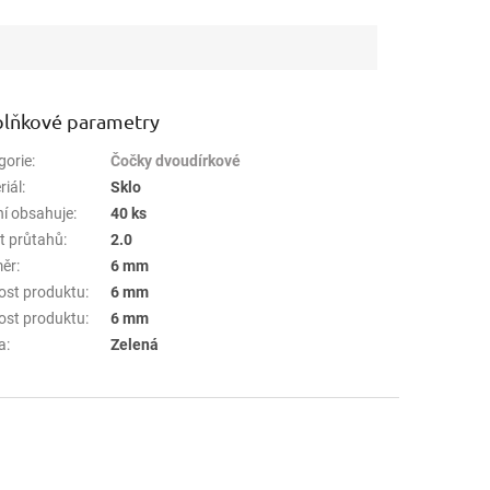
lňkové parametry
gorie
:
Čočky dvoudírkové
riál
:
Sklo
ní obsahuje
:
40 ks
t průtahů
:
2.0
ěr
:
6 mm
kost produktu
:
6 mm
kost produktu
:
6 mm
a
:
Zelená