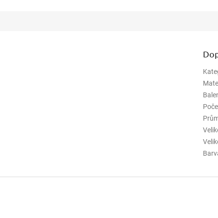
Dop
Kate
Mate
Bale
Poče
Prům
Veli
Veli
Barv