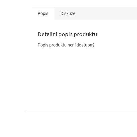
Popis
Diskuze
Detailní popis produktu
Popis produktu není dostupný
Z
á
p
a