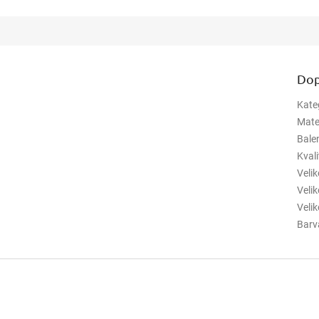
Dop
Kate
Mate
Bale
Kvali
Veli
Veli
Veli
Barv