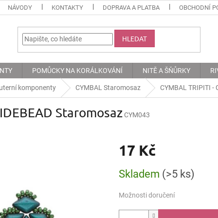
NÁVODY
KONTAKTY
DOPRAVA A PLATBA
OBCHODNÍ P
HLEDAT
ENTY
POMŮCKY NA KORÁLKOVÁNÍ
NITĚ A ŠŇŮRKY
RI
uterní komponenty
CYMBAL Staromosaz
CYMBAL TRIPITI -
SIDEBEAD Staromosaz
CYM043
17 Kč
Měrná
Skladem
(>5 ks)
cena:
Možnosti doručení