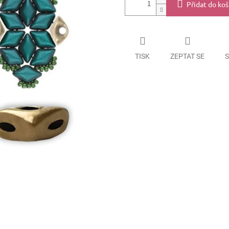
Přidat do koš
TISK
ZEPTAT SE
S