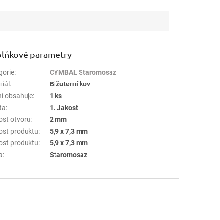
lňkové parametry
gorie
:
CYMBAL Staromosaz
riál
:
Bižuterní kov
ní obsahuje
:
1 ks
ta
:
1. Jakost
kost otvoru
:
2 mm
kost produktu
:
5,9 x 7,3 mm
kost produktu
:
5,9 x 7,3 mm
a
:
Staromosaz