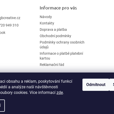
Informace pro vás
Návody
gbcreative.cz
Kontakty
720 949 310
Doprava a platba
ook
Obchodní podmínky
Podmínky ochrany osobních
údajů
Informace o platbě platební
kartou
Reklamační řád
zaci obsahu a reklam, poskytování funkcí
Odmítnout
édií a analýze naší návštěvnosti
oubory cookies. Více informací
zde
.
í
.
Upravit nastavení cookies