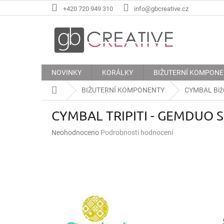
Přejít
+420 720 949 310
info@gbcreative.cz
na
obsah
NOVINKY
KORÁLKY
BIŽUTERNÍ KOMPON
Domů
BIŽUTERNÍ KOMPONENTY
CYMBAL Biž
CYMBAL TRIPITI - GEMDUO 
Průměrné
Neohodnoceno
Podrobnosti hodnocení
hodnocení
produktu
je
0,0
z
5
hvězdiček.