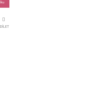
íku
DÍLET