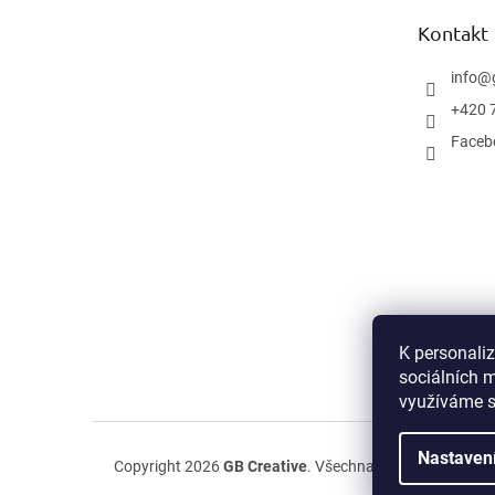
t
Kontakt
í
info
@
+420 
Faceb
K personali
sociálních m
využíváme s
Nastaven
Copyright 2026
GB Creative
. Všechna práva vyhrazena