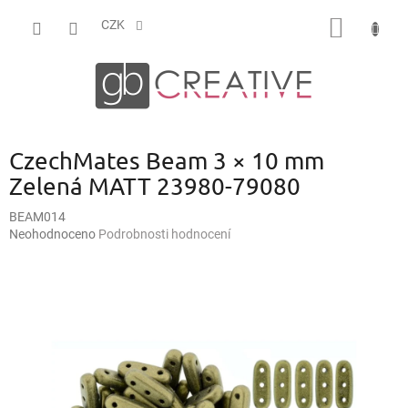
Přejít
NÁKUP
na
CZK
obsah
KOŠÍK
CzechMates Beam 3 × 10 mm
Zelená MATT 23980-79080
BEAM014
Průměrné
Neohodnoceno
Podrobnosti hodnocení
hodnocení
produktu
je
0,0
z
5
hvězdiček.