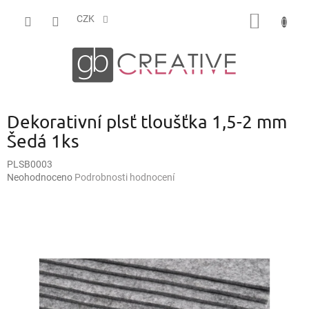
Přejít
NÁKUP
na
CZK
obsah
KOŠÍK
Dekorativní plsť tloušťka 1,5-2 mm
Šedá 1ks
PLSB0003
Průměrné
Neohodnoceno
Podrobnosti hodnocení
hodnocení
produktu
je
0,0
z
5
hvězdiček.