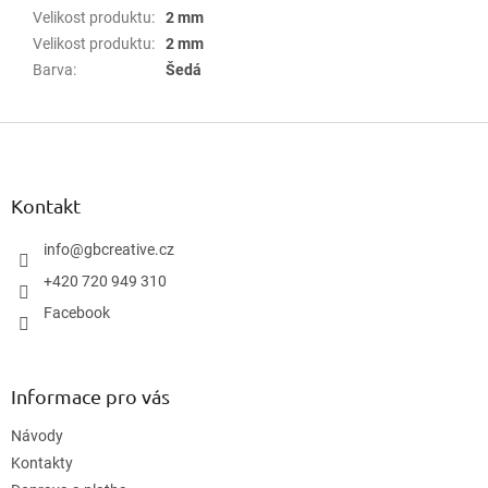
Velikost produktu
:
2 mm
Velikost produktu
:
2 mm
Barva
:
Šedá
Z
á
p
a
Kontakt
t
í
info
@
gbcreative.cz
+420 720 949 310
Facebook
Informace pro vás
Návody
Kontakty