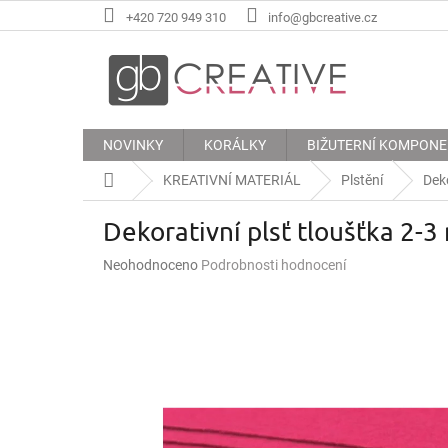
Přejít
+420 720 949 310
info@gbcreative.cz
na
obsah
NOVINKY
KORÁLKY
BIŽUTERNÍ KOMPON
Domů
KREATIVNÍ MATERIÁL
Plstění
Deko
Dekorativní plsť tloušťka 2-3
Průměrné
Neohodnoceno
Podrobnosti hodnocení
hodnocení
produktu
je
0,0
z
5
hvězdiček.