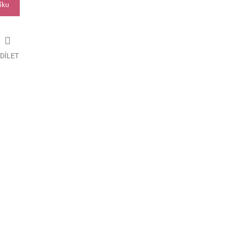
íku
DÍLET