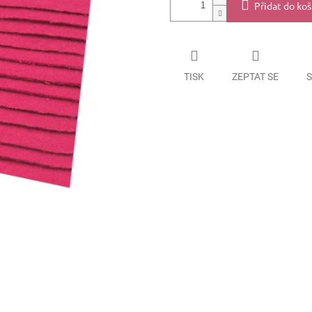
Přidat do koš
TISK
ZEPTAT SE
S