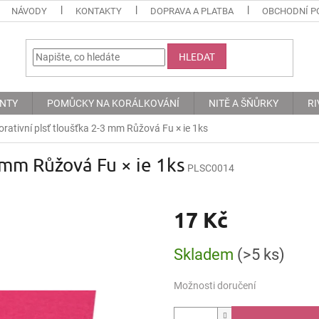
NÁVODY
KONTAKTY
DOPRAVA A PLATBA
OBCHODNÍ P
HLEDAT
ENTY
POMŮCKY NA KORÁLKOVÁNÍ
NITĚ A ŠŇŮRKY
RI
rativní plsť tloušťka 2-3 mm Růžová Fu × ie 1ks
 mm Růžová Fu × ie 1ks
PLSC0014
17 Kč
Měrná
Skladem
(>5 ks)
cena:
Možnosti doručení