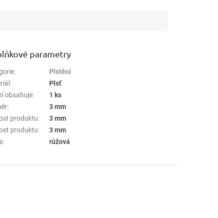
lňkové parametry
gorie
:
Plstění
riál
:
Plsť
ní obsahuje
:
1 ks
ěr
:
3 mm
kost produktu
:
3 mm
kost produktu
:
3 mm
a
:
růžová