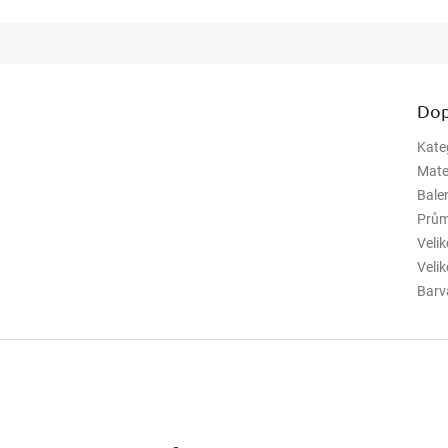
Dop
Kate
Mate
Bale
Prům
Veli
Veli
Barv