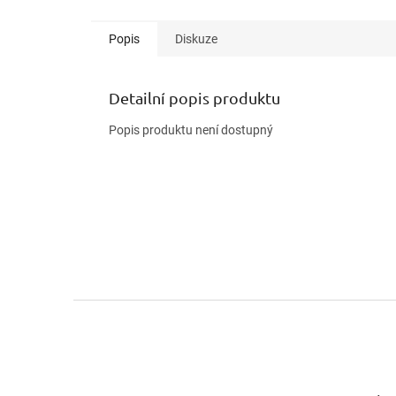
Popis
Diskuze
Detailní popis produktu
Popis produktu není dostupný
Z
á
p
a
t