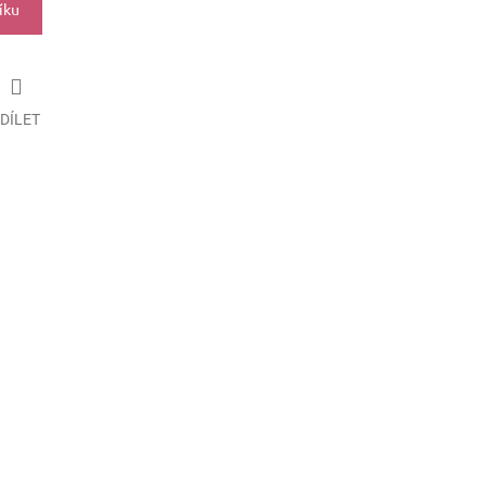
íku
DÍLET