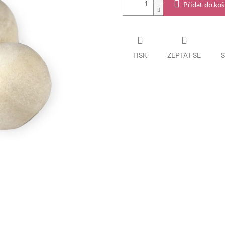
Přidat do koš
TISK
ZEPTAT SE
S