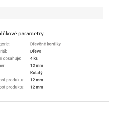
lňkové parametry
gorie
:
Dřevěné korálky
riál
:
Dřevo
ní obsahuje
:
4 ks
ěr
:
12 mm
:
Kulatý
kost produktu
:
12 mm
kost produktu
:
12 mm