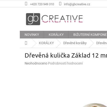
Přejít
+420 720 949 310
info@gbcreative.cz
na
obsah
NOVINKY
KORÁLKY
BIŽUTERNÍ KOMPON
Domů
KORÁLKY
Dřevěné korálky
Dřevěn
Dřevěná kulička Základ 12 
Průměrné
Neohodnoceno
Podrobnosti hodnocení
hodnocení
produktu
je
0,0
z
5
hvězdiček.