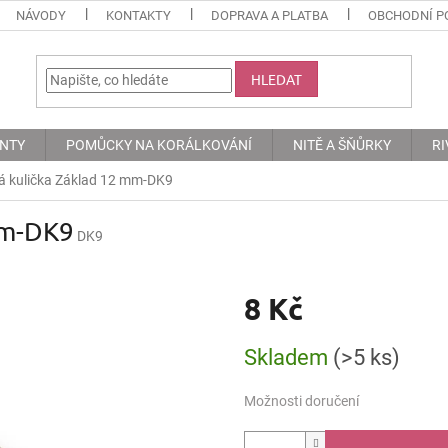
NÁVODY
KONTAKTY
DOPRAVA A PLATBA
OBCHODNÍ P
HLEDAT
ENTY
POMŮCKY NA KORÁLKOVÁNÍ
NITĚ A ŠŇŮRKY
RI
á kulička Základ 12 mm-DK9
mm-DK9
DK9
8 Kč
Měrná
Skladem
(>5 ks)
cena:
Možnosti doručení