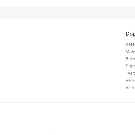
Dop
Kate
Mate
Bale
Prům
Tvar
Veli
Veli