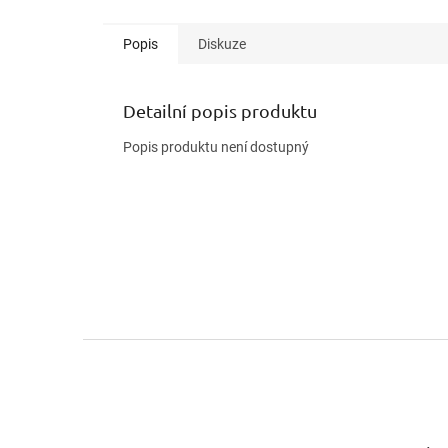
Popis
Diskuze
Detailní popis produktu
Popis produktu není dostupný
Z
á
p
a
t