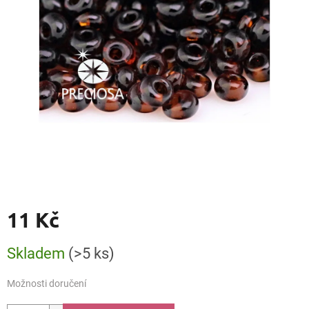
11 Kč
Měrná
Skladem
(>5 ks)
cena:
Možnosti doručení