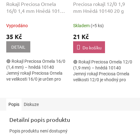
Rokajl Preciosa Ornela
Preciosa rokajl 12/0 1,9
16/0 1,4 mm Hnědá 10140
mm Hnědá 10140 20 g
20 g
Vyprodáno
Skladem
(>5 ks)
35 Kč
21 Kč
DETAIL
Do košíku
🟢 Rokajl Preciosa Ornela 16/0
🟢 Rokajl Preciosa Ornela 12/0
(1,4 mm) – hnědá 10140
(1,9 mm) – hnědá 10140
Jemný rokajl Preciosa Ornela
Jemný rokajl Preciosa Ornela
ve velikosti 16/0 je určen pro
velikosti 12/0 je vhodný pro
detailní korálkové práce, kde je
širokou škálu korálkových
kladen důraz na přesnost,...
technik, kde je důležitá
pravidelnost...
Popis
Diskuze
Detailní popis produktu
Popis produktu není dostupný