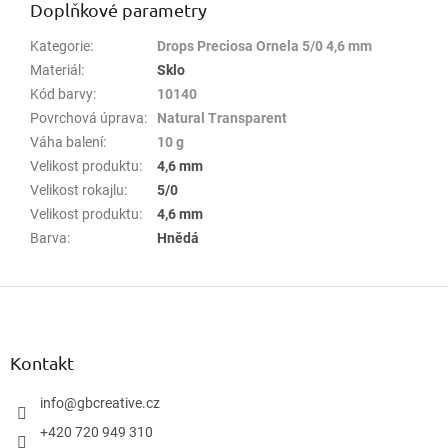
Doplňkové parametry
Kategorie
:
Drops Preciosa Ornela 5/0 4,6 mm
Materiál
:
Sklo
Kód barvy
:
10140
Povrchová úprava
:
Natural Transparent
Váha balení
:
10 g
Velikost produktu
:
4,6 mm
Velikost rokajlu
:
5/0
Velikost produktu
:
4,6 mm
Barva
:
Hnědá
Z
á
p
a
Kontakt
t
í
info
@
gbcreative.cz
+420 720 949 310