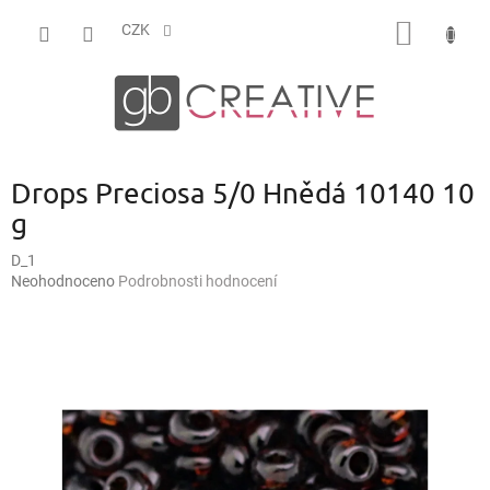
Přejít
NÁKUP
na
CZK
obsah
KOŠÍK
Drops Preciosa 5/0 Hnědá 10140 10
g
D_1
Průměrné
Neohodnoceno
Podrobnosti hodnocení
hodnocení
produktu
je
0,0
z
5
hvězdiček.