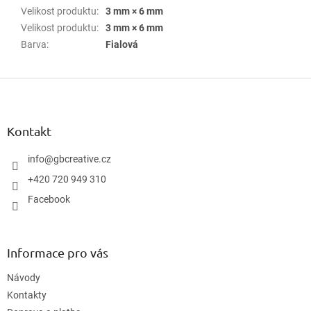
Velikost produktu
:
3 mm × 6 mm
Velikost produktu
:
3 mm × 6 mm
Barva
:
Fialová
Z
á
p
a
Kontakt
t
í
info
@
gbcreative.cz
+420 720 949 310
Facebook
Informace pro vás
Návody
Kontakty