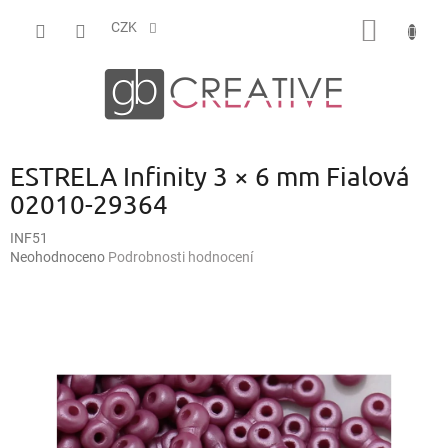
Přejít
NÁKUP
na
CZK
obsah
KOŠÍK
ESTRELA Infinity 3 × 6 mm Fialová
02010-29364
INF51
Průměrné
Neohodnoceno
Podrobnosti hodnocení
hodnocení
produktu
je
0,0
z
5
hvězdiček.