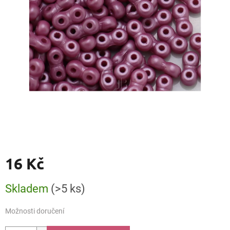
16 Kč
Měrná
Skladem
(>5 ks)
cena:
Možnosti doručení