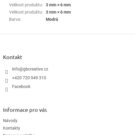
Velikost produktu
:
3 mm × 6 mm
Velikost produktu
:
3 mm × 6 mm
Barva
:
Modrá
Z
á
p
a
Kontakt
t
í
info
@
gbcreative.cz
+420 720 949 310
Facebook
Informace pro vás
Návody
Kontakty