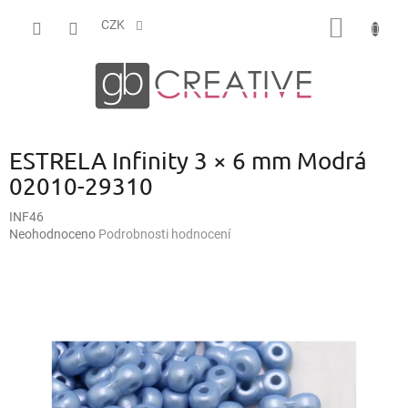
Přejít
NÁKUP
na
CZK
obsah
KOŠÍK
ESTRELA Infinity 3 × 6 mm Modrá
02010-29310
INF46
Průměrné
Neohodnoceno
Podrobnosti hodnocení
hodnocení
produktu
je
0,0
z
5
hvězdiček.