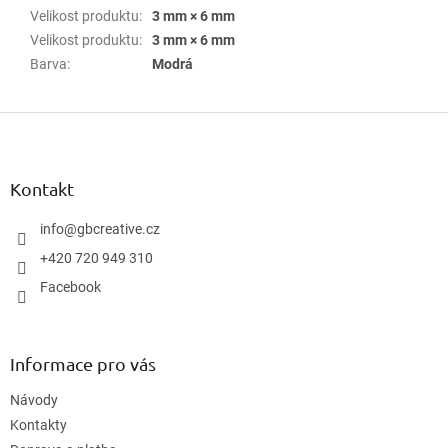
Velikost produktu
:
3 mm × 6 mm
Velikost produktu
:
3 mm × 6 mm
Barva
:
Modrá
Z
á
p
a
Kontakt
t
í
info
@
gbcreative.cz
+420 720 949 310
Facebook
Informace pro vás
Návody
Kontakty