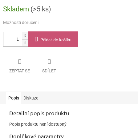
Měrná
Skladem
(>5 ks)
cena:
Možnosti doručení
Přidat do košíku
ZEPTAT SE
SDÍLET
Popis
Diskuze
Detailní popis produktu
Popis produktu není dostupný
Doplňkové parametry