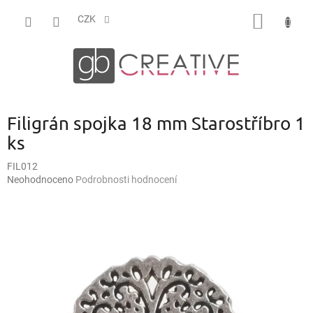
Přejít
NÁKUP
na
CZK
obsah
KOŠÍK
Filigrán spojka 18 mm Starostříbro 1
ks
FIL012
Průměrné
Neohodnoceno
Podrobnosti hodnocení
hodnocení
produktu
je
0,0
z
5
hvězdiček.