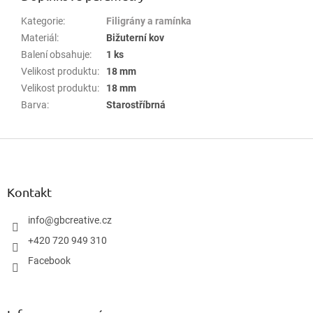
Kategorie
:
Filigrány a ramínka
Materiál
:
Bižuterní kov
Balení obsahuje
:
1 ks
Velikost produktu
:
18 mm
Velikost produktu
:
18 mm
Barva
:
Starostříbrná
Z
á
p
a
Kontakt
t
í
info
@
gbcreative.cz
+420 720 949 310
Facebook