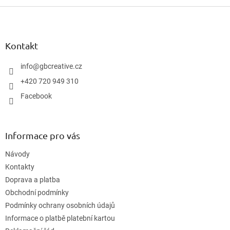
Z
á
p
a
Kontakt
t
í
info
@
gbcreative.cz
+420 720 949 310
Facebook
Informace pro vás
Návody
Kontakty
Doprava a platba
Obchodní podmínky
Podmínky ochrany osobních údajů
Informace o platbě platební kartou