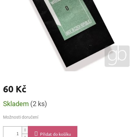
60 Kč
Měrná
Skladem
(2 ks)
cena:
Možnosti doručení
Přidat do košíku