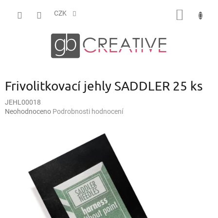
Přejít
NÁKUP
na
CZK
obsah
KOŠÍK
Frivolitkovací jehly SADDLER 25 ks
JEHL00018
Průměrné
Neohodnoceno
Podrobnosti hodnocení
hodnocení
produktu
je
0,0
z
5
hvězdiček.