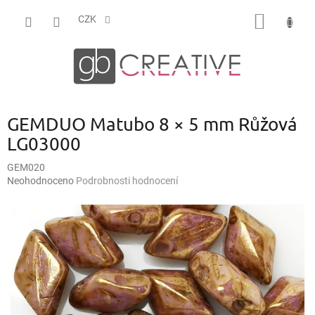
Přejít
NÁKUP
na
CZK
obsah
KOŠÍK
GEMDUO Matubo 8 × 5 mm Růžová
LG03000
GEM020
Průměrné
Neohodnoceno
Podrobnosti hodnocení
hodnocení
produktu
je
0,0
z
5
hvězdiček.