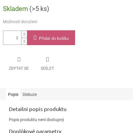
Měrná
Skladem
(>5 ks)
cena:
Možnosti doručení
Přidat do košíku
ZEPTAT SE
SDÍLET
Popis
Diskuze
Detailní popis produktu
Popis produktu není dostupný
Doplňkové parametry