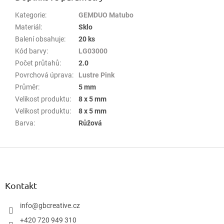
Kategorie
:
GEMDUO Matubo
Materiál
:
Sklo
Balení obsahuje
:
20 ks
Kód barvy
:
LG03000
Počet průtahů
:
2.0
Povrchová úprava
:
Lustre Pink
Průměr
:
5 mm
Velikost produktu
:
8 x 5 mm
Velikost produktu
:
8 x 5 mm
Barva
:
Růžová
Z
á
p
a
Kontakt
t
í
info
@
gbcreative.cz
+420 720 949 310