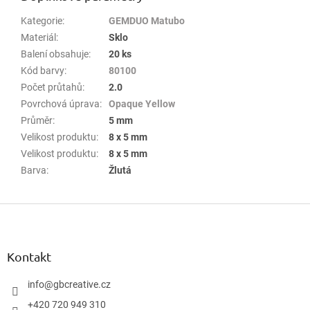
Kategorie
:
GEMDUO Matubo
Materiál
:
Sklo
Balení obsahuje
:
20 ks
Kód barvy
:
80100
Počet průtahů
:
2.0
Povrchová úprava
:
Opaque Yellow
Průměr
:
5 mm
Velikost produktu
:
8 x 5 mm
Velikost produktu
:
8 x 5 mm
Barva
:
Žlutá
Z
á
p
a
Kontakt
t
í
info
@
gbcreative.cz
+420 720 949 310