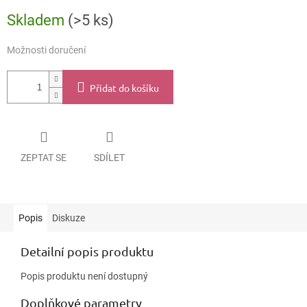
Měrná
Skladem
(>5 ks)
cena:
Možnosti doručení
Přidat do košíku
ZEPTAT SE
SDÍLET
Popis
Diskuze
Detailní popis produktu
Popis produktu není dostupný
Doplňkové parametry