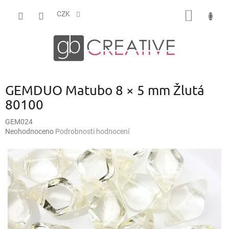
Přejít
NÁKUP
na
CZK
obsah
KOŠÍK
GEMDUO Matubo 8 × 5 mm Žlutá
80100
GEM024
Průměrné
Neohodnoceno
Podrobnosti hodnocení
hodnocení
produktu
je
0,0
z
5
hvězdiček.