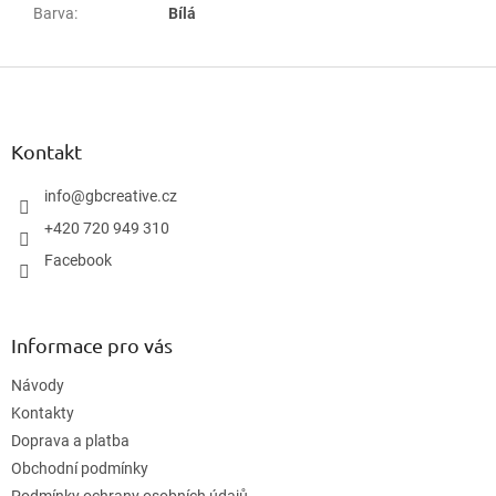
Barva
:
Bílá
Z
á
p
a
Kontakt
t
í
info
@
gbcreative.cz
+420 720 949 310
Facebook
Informace pro vás
Návody
Kontakty
Doprava a platba
Obchodní podmínky
Podmínky ochrany osobních údajů