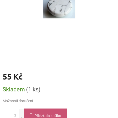
55 Kč
Měrná
Skladem
(1 ks)
cena:
Možnosti doručení
Přidat do košíku