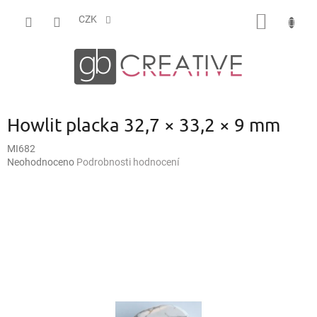
Přejít
NÁKUP
na
CZK
obsah
KOŠÍK
Howlit placka 32,7 × 33,2 × 9 mm
MI682
Průměrné
Neohodnoceno
Podrobnosti hodnocení
hodnocení
produktu
je
0,0
z
5
hvězdiček.